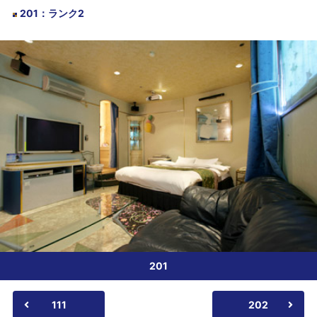
201
：
ランク2
201
111
202