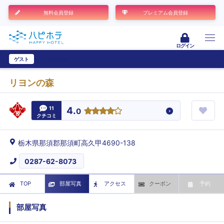
無料会員登録
プレミアム会員登録
ログイン
ゲスト
ユーザー登録
リヨンの森
11
4.
0
クチコミ
栃木県那須郡那須町高久甲4690-138
0287-62-8073
TOP
部屋写真
アクセス
クーポン
予約
部屋写真