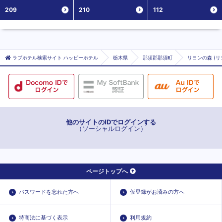
209
210
112
ラブホテル検索サイト ハッピーホテル
栃木県
那須郡那須町
リヨンの森 (リ
他のサイトのIDでログインする
（ソーシャルログイン）
ページトップへ
パスワードを忘れた方へ
仮登録がお済みの方へ
特商法に基づく表示
利用規約