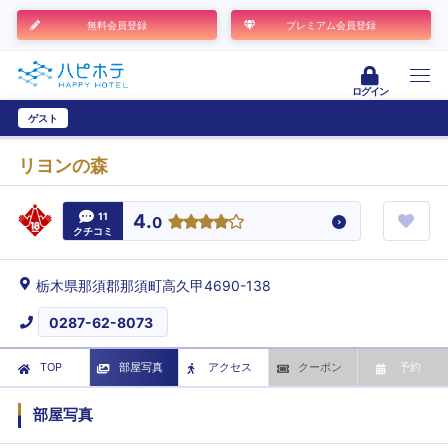
無料会員登録
プレミアム会員登録
ログイン
ゲスト
ユーザー登録
リヨンの森
11
4.
0
クチコミ
栃木県那須郡那須町高久甲4690-138
0287-62-8073
TOP
部屋写真
アクセス
クーポン
予約
部屋写真