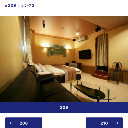
209
：
ランク2
209
208
210