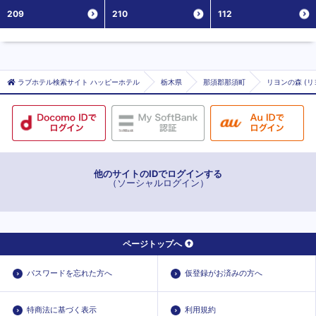
209
210
112
ラブホテル検索サイト ハッピーホテル
栃木県
那須郡那須町
リヨンの森 (リ
他のサイトのIDでログインする
（ソーシャルログイン）
ページトップへ
パスワードを忘れた方へ
仮登録がお済みの方へ
特商法に基づく表示
利用規約