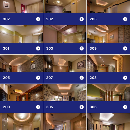
302
202
203
301
303
309
205
207
208
209
305
306