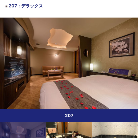
207
：
デラックス
207