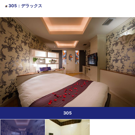
305
：
デラックス
305