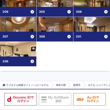
209
305
306
307
308
201
206
ラブホテル検索サイト ハッピーホテル
神奈川県
座間市
ホテル ジュリアン 