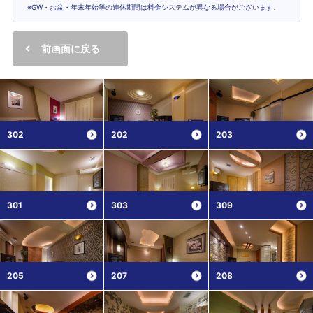
※GW・お盆・年末年始等の連休期間は料金システムが異なる場合がございます。
前画面に戻る
302
202
203
301
303
309
205
207
208