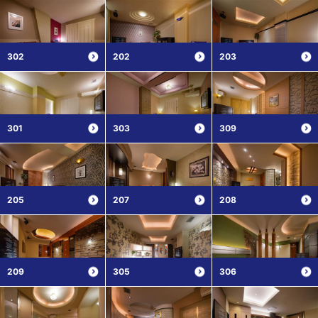
302
202
203
301
303
309
205
207
208
209
305
306