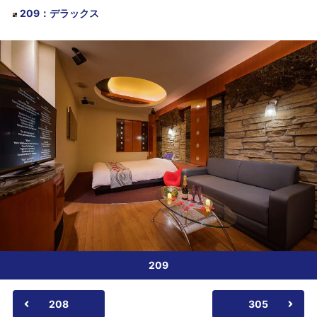
209
：
デラックス
209
208
305