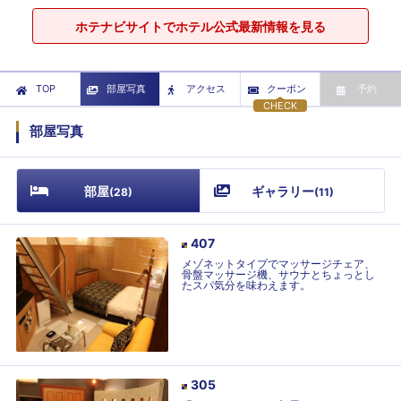
ホテナビサイトでホテル公式最新情報を見る
TOP
部屋写真
アクセス
クーポン
予約
CHECK
部屋写真
部屋
ギャラリー
(
28
)
(
11
)
407
メゾネットタイプでマッサージチェア、
骨盤マッサージ機、サウナとちょっとし
たスパ気分を味わえます。
305