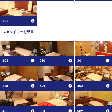
308
Bタイプ
のお部屋
202
210
301
310
401
402
406
501
502