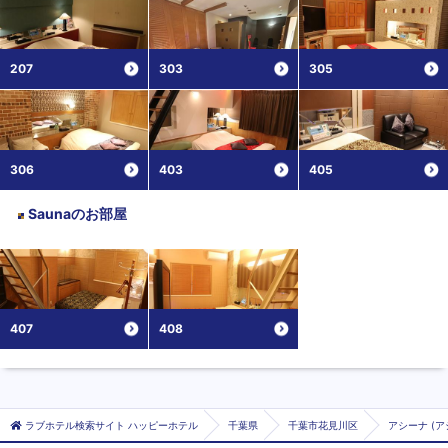
207
303
305
306
403
405
Sauna
のお部屋
407
408
ラブホテル検索サイト ハッピーホテル
千葉県
千葉市花見川区
アシーナ (ア