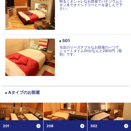
明るくオシャレなお部屋でバナジウムイ
オン水でオイシイコーヒーを楽しんで下
さい。
501
当店のリーズナブルなお部屋の一つで、
ショートタイム2Hがなんと2900円（税
別）です。
Aタイプ
のお部屋
201
208
302