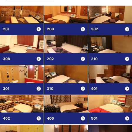
201
208
302
308
202
210
301
310
401
402
406
501