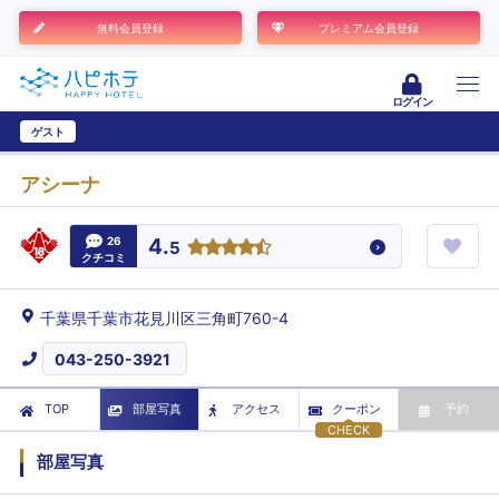
無料会員登録
プレミアム会員登録
ログイン
ゲスト
ユーザー登録
アシーナ
26
4.
5
クチコミ
千葉県千葉市花見川区三角町760-4
043-250-3921
TOP
部屋写真
アクセス
クーポン
予約
CHECK
部屋写真