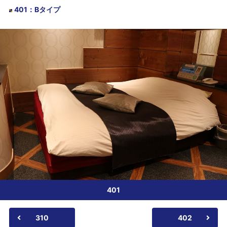
401
：
Bタイプ
401
310
402