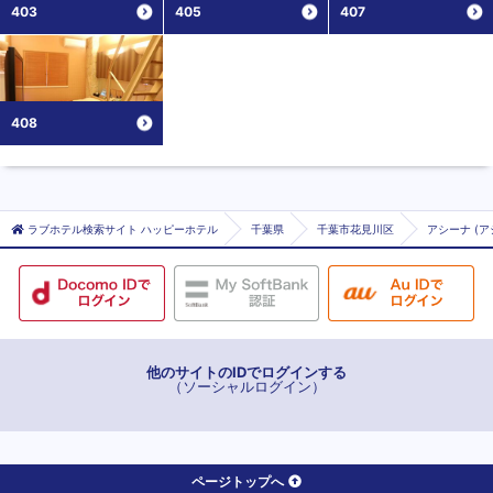
403
405
407
408
ラブホテル検索サイト ハッピーホテル
千葉県
千葉市花見川区
アシーナ (ア
他のサイトのIDでログインする
（ソーシャルログイン）
ページトップへ