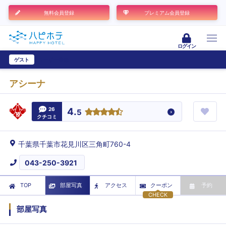
無料会員登録
プレミアム会員登録
ログイン
ゲスト
ユーザー登録
アシーナ
26
4.
5
クチコミ
千葉県千葉市花見川区三角町760-4
043-250-3921
TOP
部屋写真
アクセス
クーポン
予約
CHECK
部屋写真