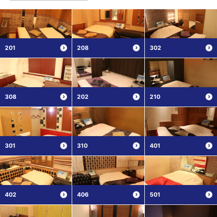
201
208
302
308
202
210
301
310
401
402
406
501