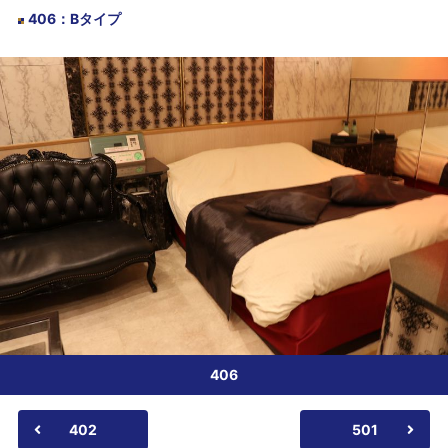
406
：
Bタイプ
406
402
501