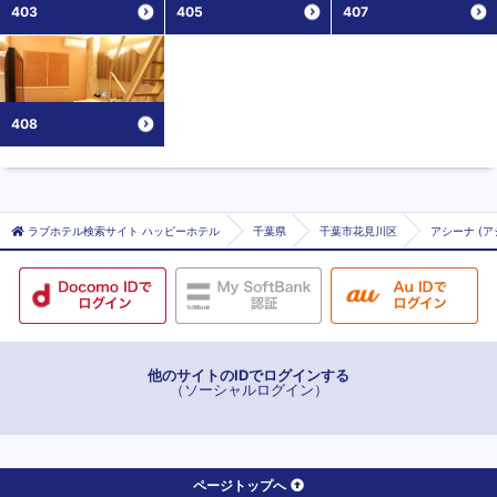
403
405
407
408
ラブホテル検索サイト ハッピーホテル
千葉県
千葉市花見川区
アシーナ (ア
他のサイトのIDでログインする
（ソーシャルログイン）
ページトップへ