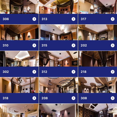
306
313
317
310
315
202
302
312
218
318
208
308