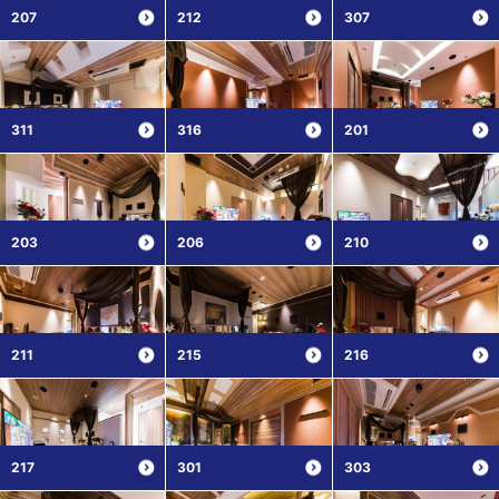
207
212
307
311
316
201
203
206
210
211
215
216
217
301
303