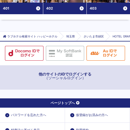
401
402
403
ラブホテル検索サイト ハッピーホテル
埼玉県
さいたま市緑区
HOTEL GRA
他のサイトのIDでログインする
（ソーシャルログイン）
ページトップへ
パスワードを忘れた方へ
仮登録がお済みの方へ
特商法に基づく表示
利用規約