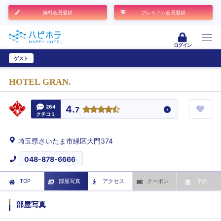
無料会員登録
プレミアム会員登録
ログイン
ゲスト
ユーザー登録
HOTEL GRAN.
264
4.
7
クチコミ
埼玉県さいたま市緑区大門374
048-878-6666
TOP
部屋写真
アクセス
クーポン
予約
部屋写真