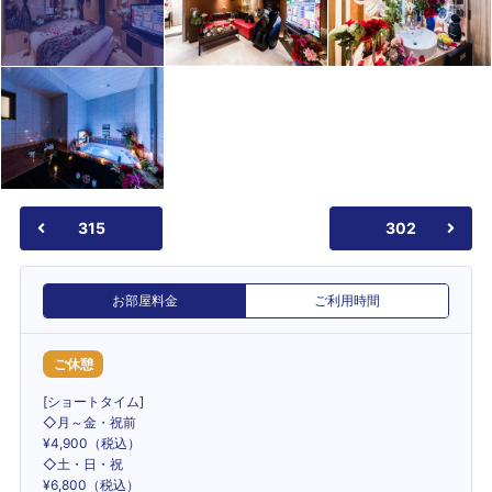
315
302
お部屋料金
ご利用時間
ご休憩
[ショートタイム]
◇月～金・祝前
¥4,900（税込）
◇土・日・祝
¥6,800（税込）