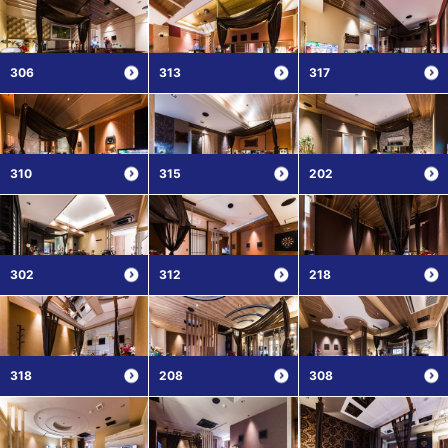
306
313
317
310
315
202
302
312
218
318
208
308