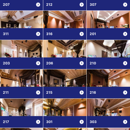
207
212
307
311
316
201
203
206
210
211
215
216
217
301
303