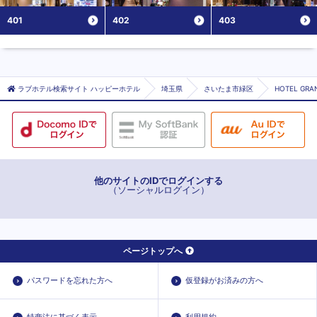
401
402
403
ラブホテル検索サイト ハッピーホテル
埼玉県
さいたま市緑区
HOTEL GRA
他のサイトのIDでログインする
（ソーシャルログイン）
ページトップへ
パスワードを忘れた方へ
仮登録がお済みの方へ
特商法に基づく表示
利用規約