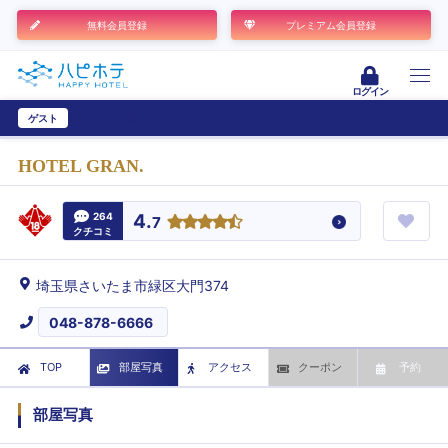
無料会員登録
プレミアム会員登録
ログイン
ゲスト
ユーザー登録
HOTEL GRAN.
264
4.
7
クチコミ
埼玉県さいたま市緑区大門374
048-878-6666
TOP
部屋写真
アクセス
クーポン
予約
部屋写真