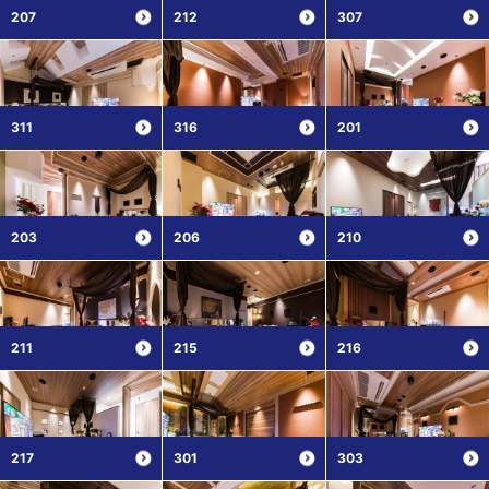
207
212
307
311
316
201
203
206
210
211
215
216
217
301
303