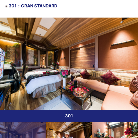
301
：
GRAN STANDARD
301