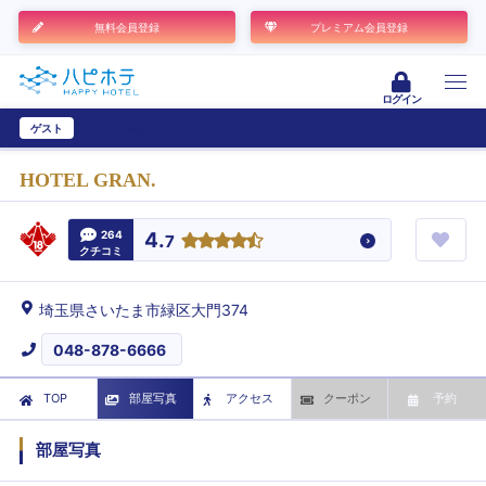
無料会員登録
プレミアム会員登録
ログイン
ゲスト
ユーザー登録
HOTEL GRAN.
264
4.
7
クチコミ
埼玉県さいたま市緑区大門374
048-878-6666
TOP
部屋写真
アクセス
クーポン
予約
部屋写真