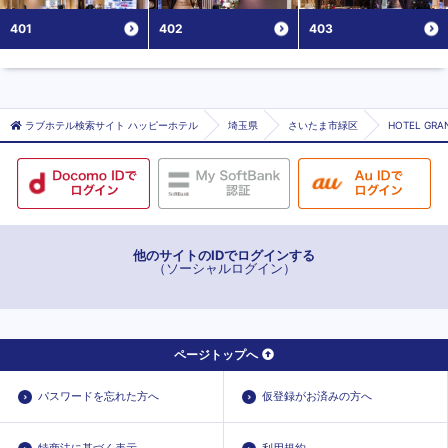
401
402
403
ラブホテル検索サイト ハッピーホテル
埼玉県
さいたま市緑区
HOTEL GRA
他のサイトのIDでログインする
（ソーシャルログイン）
ページトップへ
パスワードを忘れた方へ
仮登録がお済みの方へ
特商法に基づく表示
利用規約