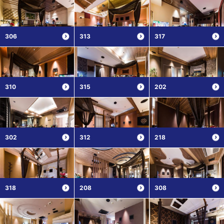
306
313
317
310
315
202
302
312
218
318
208
308