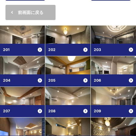
前画面に戻る
201
202
203
204
205
206
207
208
209