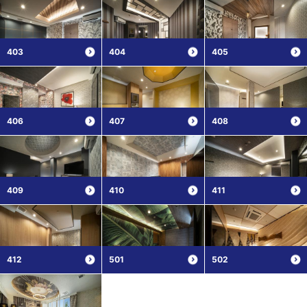
403
404
405
406
407
408
409
410
411
412
501
502