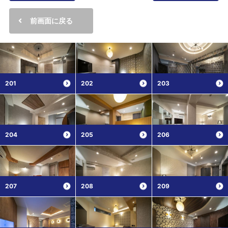
前画面に戻る
201
202
203
204
205
206
207
208
209