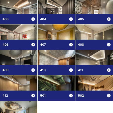
403
404
405
406
407
408
409
410
411
412
501
502