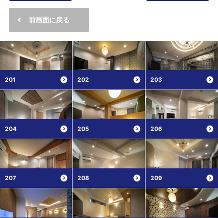
前画面に戻る
201
202
203
204
205
206
207
208
209