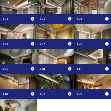
403
404
405
406
407
408
409
410
411
412
501
502