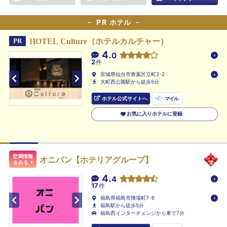
PR
ホテル
HOTEL Culture（ホテルカルチャー）
PR
4.
0
2
件
宮城県仙台市青葉区立町2-2
大町西公園駅から徒歩5分
ホテル公式サイトへ
マイル
お気に入りホテルに登録
空満情報
オニパン【ホテリアグループ】
をみる
4.
4
17
件
福島県福島市陣場町7-6
福島駅から徒歩5分
福島西インターチェンジから車で7分