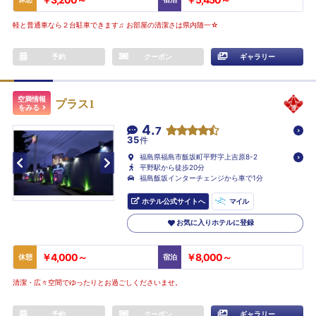
軽と普通車なら２台駐車できます♫ お部屋の清潔さは県内随一☆
予約
クーポン
ギャラリー
空満情報
プラス1
をみる
4.
7
35
件
福島県福島市飯坂町平野字上吉原8-2
平野駅から徒歩20分
福島飯坂インターチェンジから車で1分
ホテル公式サイトへ
マイル
お気に入りホテルに登録
￥4,000～
￥8,000～
休憩
宿泊
清潔・広々空間でゆったりとお過ごしくださいませ。
予約
クーポン
ギャラリー