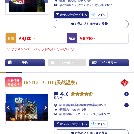
医王寺前駅から車で2分
福島飯坂インターチェンジから車で5分
ホテル公式サイトへ
マイル
お気に入りホテルに登録
￥4,180～
￥6,710～
休憩
宿泊
アルファキャンペーンチケット❕5,980円～6,980円❕
予約
クーポン
ギャラリー
空満情報
HOTEL PURE(天然温泉)
をみる
4.
6
55
件
福島県福島市飯坂町平野字前原5-1
平野駅から徒歩13分
福島飯坂インターチェンジから車で2分
ホテル公式サイトへ
マイル
お気に入りホテルに登録