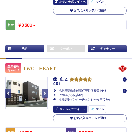
ホテル公式サイトへ
マイル
お気に入りホテルに登録
￥3,500～
料金
予約
クーポン
ギャラリー
空満情報
TWO HEART
をみる
4.
4
48
件
福島県福島市飯坂町平野字桜田14-5
平野駅から徒歩8分
福島飯坂インターチェンジから車で3分
ホテル公式サイトへ
マイル
お気に入りホテルに登録