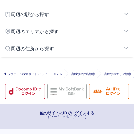
福島・飯坂エリア
周辺の駅から探す
南福島エリア
医王寺前
周辺のエリアから探す
花水坂
岩代清水
米沢・高畠町エリア
周辺の住所から探す
桜水
大玉・二本松エリア
笹木野
白石市
松川
二本松市
ラブホテル検索サイト ハッピー・ホテル
宮城県の住所検索
宮城県のエリア検索
泉
耶麻郡猪苗代町
曽根田
南福島
美術館図書館前
福島
他のサイトのIDでログインする
（ソーシャルログイン）
平野