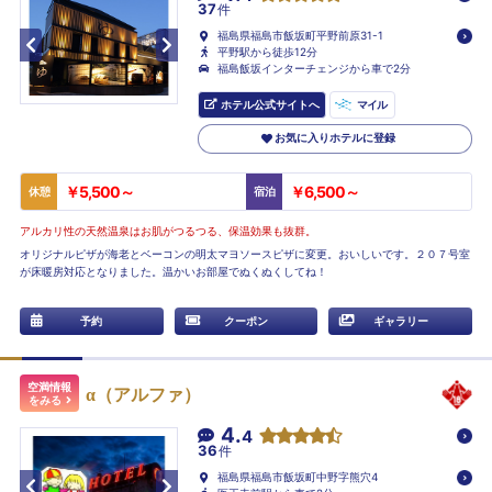
37
件
福島県福島市飯坂町平野前原31-1
平野駅から徒歩12分
福島飯坂インターチェンジから車で2分
ホテル公式サイトへ
マイル
お気に入りホテルに登録
￥5,500～
￥6,500～
休憩
宿泊
アルカリ性の天然温泉はお肌がつるつる、保温効果も抜群。
オリジナルピザが海老とベーコンの明太マヨソースピザに変更。おいしいです。２０７号室
が床暖房対応となりました。温かいお部屋でぬくぬくしてね！
予約
クーポン
ギャラリー
空満情報
α（アルファ）
をみる
4.
4
36
件
福島県福島市飯坂町中野字熊穴4