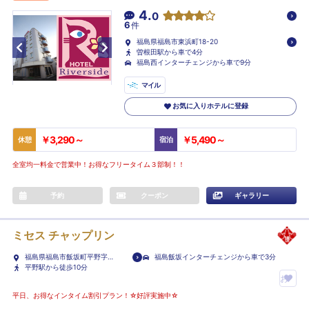
4.
0
6
件
福島県福島市東浜町18-20
曽根田駅から車で4分
福島西インターチェンジから車で9分
マイル
お気に入りホテルに登録
￥3,290～
￥5,490～
休憩
宿泊
全室均一料金で営業中！お得なフリータイム３部制！！
予約
クーポン
ギャラリー
ミセス チャップリン
福島県福島市飯坂町平野字桜
福島飯坂インターチェンジから車で3分
田2-15
平野駅から徒歩10分
お
気
平日、お得なインタイム割引プラン！☆好評実施中☆