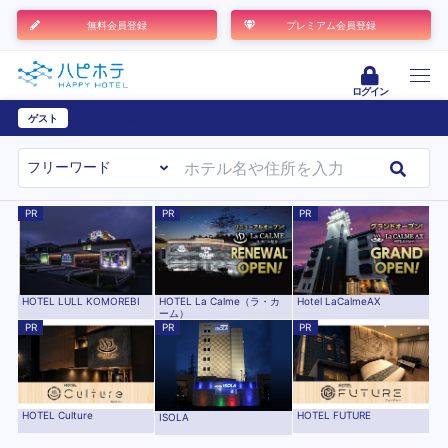
無料会員登録
プレミアム会員登録
ログイン
ゲスト
ユーザー登録
PR
PR
PR
HOTEL LULL KOMOREBI
HOTEL La Calme（ラ・カ
Hotel LaCalmeAX
ーム）
PR
PR
PR
HOTEL Culture
HOTEL FUTURE
ISOLA