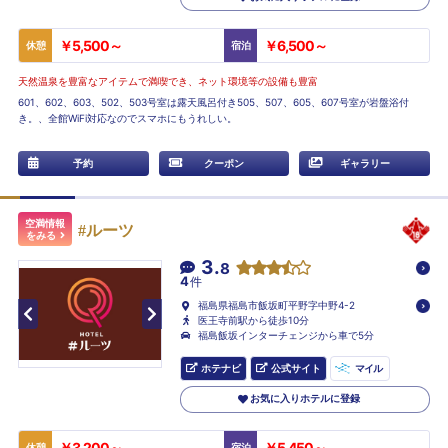
￥5,500～
￥6,500～
休憩
宿泊
天然温泉を豊富なアイテムで満喫でき、ネット環境等の設備も豊富
601、602、603、502、503号室は露天風呂付き505、507、605、607号室が岩盤浴付
き。、全館WiFi対応なのでスマホにもうれしい。
予約
クーポン
ギャラリー
空満情報
#ルーツ
をみる
3.
8
4
件
福島県福島市飯坂町平野字中野4-2
医王寺前駅から徒歩10分
福島飯坂インターチェンジから車で5分
ホテナビ
公式サイト
マイル
お気に入りホテルに登録
￥3,200～
￥5,450～
休憩
宿泊