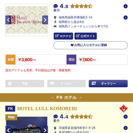
4.
8
4
件
福島県福島市陣場町2-14
福島駅から徒歩6分
福島西インターチェンジから車で7分
ホテナビ
公式サイト
お気に入りホテルに登録
￥3,800～
￥7,800～
休憩
宿泊
貸出アイテムも充実。平日宿泊は夕食・朝食無料
予約
クーポン
ギャラリー
PR
ホテル
HOTEL LULL KOMOREBI
PR
4.
4
Keep
Keep
Keep
8
件
宮城県多賀城市町前1-4-28
多賀城駅から徒歩20分