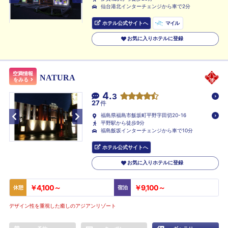
仙台港北インターチェンジから車で2分
ホテル公式サイトへ
マイル
お気に入りホテルに登録
空満情報
NATURA
をみる
4.
3
27
件
福島県福島市飯坂町平野字田切20-16
平野駅から徒歩9分
福島飯坂インターチェンジから車で10分
ホテル公式サイトへ
お気に入りホテルに登録
￥4,100～
￥9,100～
休憩
宿泊
デザイン性を重視した癒しのアジアンリゾート