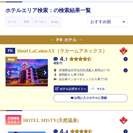
ホテルエリア検索：の検索結果一覧
マイル
予約
クーポン
Keep
PR
ホテル
Hotel LaCalmeAX（ラカームアネックス）
PR
4.
1
Keep
Keep
Keep
49
件
宮城県仙台市太白区茂庭人来田山1-13
葛岡駅から車で9分
仙台南インターチェンジから車で1分
ホテル公式サイトへ
マイル
お気に入りホテルに登録
空満情報
HOTEL MISTY(天然温泉)
をみる
4.
4