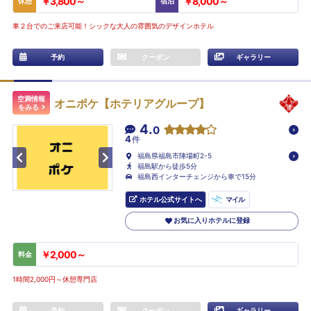
￥3,800～
￥8,000～
休憩
宿泊
車２台でのご来店可能！シックな大人の雰囲気のデザインホテル
予約
クーポン
ギャラリー
空満情報
オニポケ【ホテリアグループ】
をみる
4.
0
4
件
福島県福島市陣場町2-5
福島駅から徒歩5分
福島西インターチェンジから車で15分
ホテル公式サイトへ
マイル
お気に入りホテルに登録
￥2,000～
料金
1時間2,000円～休憩専門店
予約
クーポン
ギャラリー