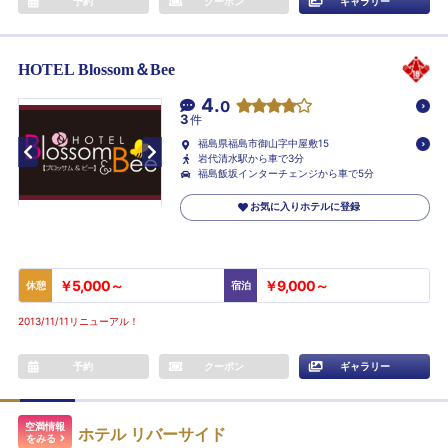
予約
クーポン
ギャラリー
HOTEL Blossom＆Bee
4.
0
3
件
福島県福島市御山字中屋敷15
岩代清水駅から車で3分
福島飯坂インターチェンジから車で5分
お気に入りホテルに登録
￥5,000～
￥9,000～
休憩
宿泊
2013/11/11リニューアル！
予約
クーポン
ギャラリー
空満情報
ホテル リバーサイド
をみる