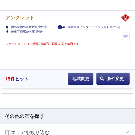
に
入
り
アンクレット
ホ
福島県福島市飯坂町中野字平
福島飯坂インターチェンジから車で5分
テ
20-1
医王寺前駅から車で4分
ル
お
に
気
ショートタイムは１時間2500円、延長30分500円です。
登
に
録
入
り
ホ
テ
15
件
ヒット
地域変更
条件変更
ル
に
登
録
その他の宿を探す
エリアを絞り込む