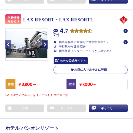
空満情報
LAX RESORT・LAX RESORT2
をみる
4.
7
7
件
福島県福島市飯坂町平野字中荒田2-2
平野駅から徒歩12分
福島飯坂インターチェンジから車で3分
ホテル公式サイトへ
お気に入りホテルに登録
￥3,900～
￥7,000～
休憩
宿泊
LA（ロサンゼルス）をイメージしたホテルです！
予約
クーポン
ギャラリー
ホテル パシオンリゾート