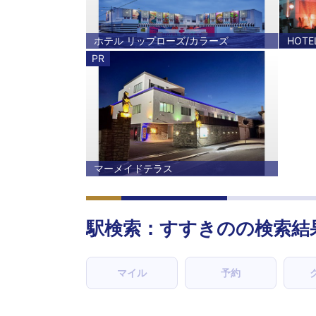
ホテル リップローズ/カラーズ
HOT
PR
マーメイドテラス
駅検索：
すすきの
の検索結
マイル
予約