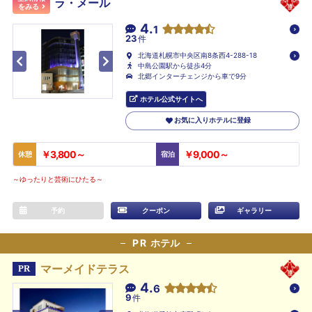
ラ・メール
をみる
4.
1
23
件
北海道札幌市中央区南8条西4-288-18
中島公園駅から徒歩4分
北郷インターチェンジから車で9分
ホテル公式サイトへ
お気に入りホテルに登録
￥3,800～
￥9,000～
休憩
宿泊
～ゆったりと芸術にひたる～
予約
クーポン
ギャラリー
PR
ホテル
マーメイドテラス
PR
4.
6
9
件