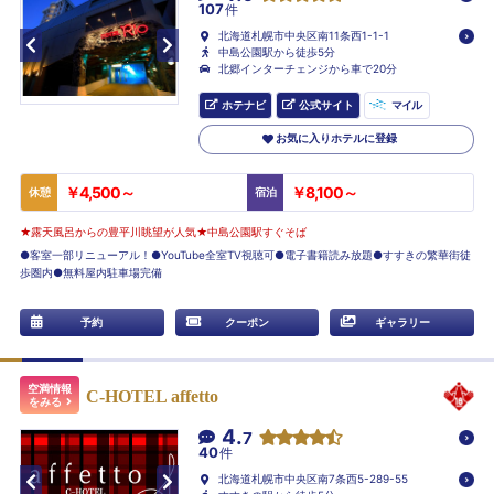
107
件
北海道札幌市中央区南11条西1-1-1
中島公園駅から徒歩5分
北郷インターチェンジから車で20分
ホテナビ
公式サイト
マイル
お気に入りホテルに登録
￥4,500～
￥8,100～
休憩
宿泊
★露天風呂からの豊平川眺望が人気★中島公園駅すぐそば
●客室一部リニューアル！●YouTube全室TV視聴可●電子書籍読み放題●すすきの繁華街徒
歩圏内●無料屋内駐車場完備
予約
クーポン
ギャラリー
空満情報
C-HOTEL affetto
をみる
4.
7
40
件
北海道札幌市中央区南7条西5-289-55