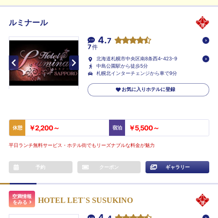
ルミナール
4.
7
7
件
北海道札幌市中央区南8条西4-423-9
中島公園駅から徒歩5分
札幌北インターチェンジから車で9分
お気に入りホテルに登録
￥2,200～
￥5,500～
休憩
宿泊
平日ランチ無料サービス・ホテル街でもリーズナブルな料金が魅力
予約
クーポン
ギャラリー
空満情報
HOTEL LET`S SUSUKINO
をみる
4.