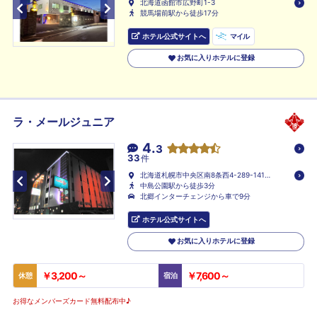
北海道函館市広野町1-3
競馬場前駅から徒歩17分
ホテル公式サイトへ
マイル
お気に入りホテルに登録
ラ・メールジュニア
4.
3
33
件
北海道札幌市中央区南8条西4-289-141-
2
中島公園駅から徒歩3分
北郷インターチェンジから車で9分
ホテル公式サイトへ
お気に入りホテルに登録
￥3,200～
￥7,600～
休憩
宿泊
お得なメンバーズカード無料配布中♪