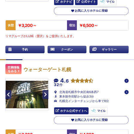
ホテナビ
公式サイト
マイル
お気に入りホテルに登録
￥3,200～
￥6,500～
休憩
宿泊
リマグループがLUXE（贅沢）をご提供いたします。
予約
クーポン
ギャラリー
空満情報
ウォーターゲート札幌
をみる
4.
6
32
件
北海道札幌市中央区南6条西7
東本願寺前駅から徒歩3分
札幌北インターチェンジから車で8分
ホテル公式サイトへ
マイル
お気に入りホテルに登録