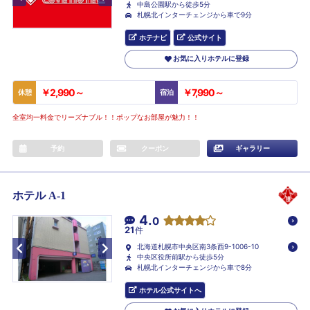
中島公園駅から徒歩5分
札幌北インターチェンジから車で9分
ホテナビ
公式サイト
お気に入りホテルに登録
￥2,990～
￥7,990～
休憩
宿泊
全室均一料金でリーズナブル！！ポップなお部屋が魅力！！
予約
クーポン
ギャラリー
ホテル A-1
4.
0
21
件
北海道札幌市中央区南3条西9-1006-10
中央区役所前駅から徒歩5分
札幌北インターチェンジから車で8分
ホテル公式サイトへ