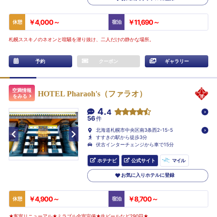
￥4,000～
￥11,690～
休憩
宿泊
札幌ススキノのネオンと喧騒を潜り抜け、二人だけの静かな場所。
予約
クーポン
ギャラリー
空満情報
HOTEL Pharaoh's（ファラオ）
をみる
4.
4
56
件
北海道札幌市中央区南3条西2-15-5
すすきの駅から徒歩3分
伏古インターチェンジから車で15分
ホテナビ
公式サイト
マイル
お気に入りホテルに登録
￥4,900～
￥8,700～
休憩
宿泊
★客室リニューアル★ミラブル全室完備★生ビールなど290円★