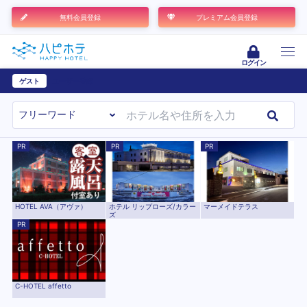
無料会員登録
プレミアム会員登録
ログイン
ゲスト
ユーザー登録
PR
PR
PR
HOTEL AVA（アヴァ）
ホテル リップローズ/カラー
マーメイドテラス
ズ
PR
C-HOTEL affetto