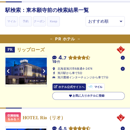
駅検索：
東本願寺前
の検索結果一覧
マイル
予約
クーポン
Keep
PR
ホテル
リップローズ
PR
4.
7
19
件
北海道旭川市6条通4-2474
旭川駅から車で5分
旭川鷹栖インターチェンジから車で7分
ホテル公式サイトへ
マイル
お気に入りホテルに登録
空満情報
HOTEL Rio（リオ）
をみる
4.
5