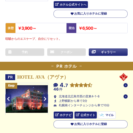
ホテル公式サイトへ
お気に入りホテルに登録
￥3,900～
￥6,500～
休憩
宿泊
喧騒からのエスケープ、自分にリセット。
予約
クーポン
ギャラリー
PR
ホテル
HOTEL AVA（アヴァ）
PR
4.
7
Keep
Keep
Keep
46
件
北海道北広島市西の里東4-1-6
上野幌駅から車で3分
札幌南インターチェンジから車で10分
ホテナビ
公式サイト
マイル
お気に入りホテルに登録