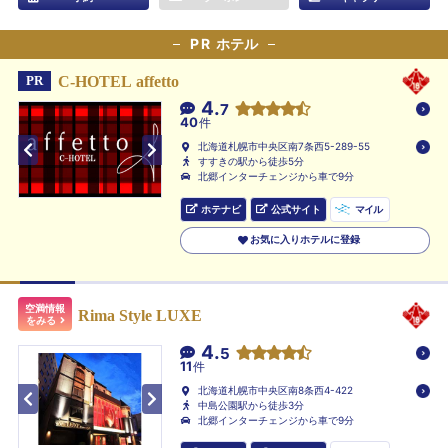
PR
ホテル
C-HOTEL affetto
PR
4.
7
40
件
北海道札幌市中央区南7条西5-289-55
すすきの駅から徒歩5分
北郷インターチェンジから車で9分
ホテナビ
公式サイト
マイル
お気に入りホテルに登録
空満情報
Rima Style LUXE
をみる
4.
5
11
件
北海道札幌市中央区南8条西4-422
中島公園駅から徒歩3分
北郷インターチェンジから車で9分