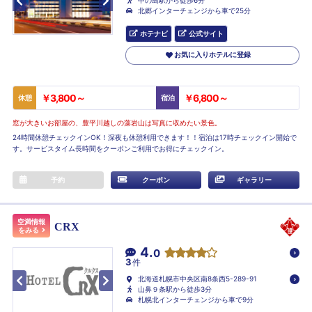
北郷インターチェンジから車で25分
ホテナビ
公式サイト
お気に入りホテルに登録
￥3,800～
￥6,800～
休憩
宿泊
窓が大きいお部屋の、豊平川越しの藻岩山は写真に収めたい景色。
24時間休憩チェックインOK！深夜も休憩利用できます！！宿泊は17時チェックイン開始で
す。サービスタイム長時間をクーポンご利用でお得にチェックイン。
予約
クーポン
ギャラリー
空満情報
CRX
をみる
4.
0
3
件
北海道札幌市中央区南8条西5-289-91
山鼻９条駅から徒歩3分
札幌北インターチェンジから車で9分