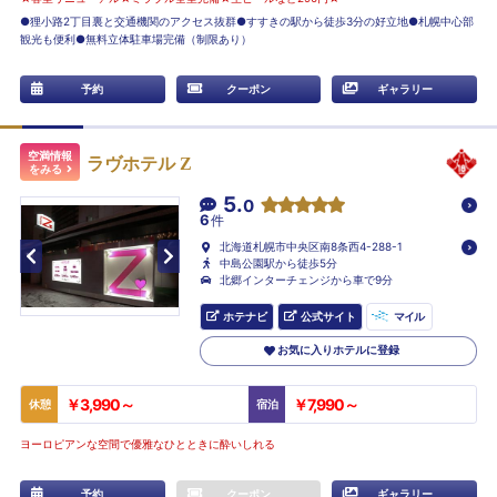
●狸小路2丁目裏と交通機関のアクセス抜群●すすきの駅から徒歩3分の好立地●札幌中心部
観光も便利●無料立体駐車場完備（制限あり）
予約
クーポン
ギャラリー
空満情報
ラヴホテル Z
をみる
5.
0
6
件
北海道札幌市中央区南8条西4-288-1
中島公園駅から徒歩5分
北郷インターチェンジから車で9分
ホテナビ
公式サイト
マイル
お気に入りホテルに登録
￥3,990～
￥7,990～
休憩
宿泊
ヨーロピアンな空間で優雅なひとときに酔いしれる
予約
クーポン
ギャラリー