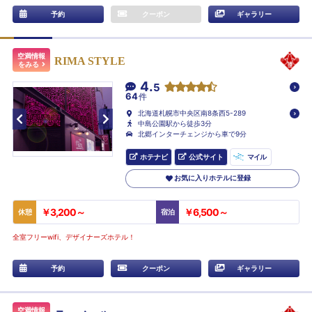
予約
クーポン
ギャラリー
空満情報
RIMA STYLE
をみる
4.
5
64
件
北海道札幌市中央区南8条西5-289
中島公園駅から徒歩3分
北郷インターチェンジから車で9分
ホテナビ
公式サイト
マイル
お気に入りホテルに登録
￥3,200～
￥6,500～
休憩
宿泊
全室フリーwifi、デザイナーズホテル！
予約
クーポン
ギャラリー
空満情報