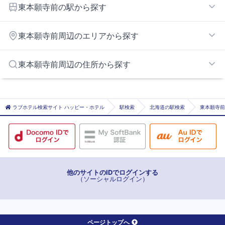
東本願寺前の駅から探す
すすきの
東本願寺前周辺のエリアから探す
バスセンター前
桑園
札幌北・石狩エリア
東本願寺前周辺の住所から探す
行啓通
中の島・真駒内エリア
山鼻１９条
札幌市札幌市北区
山鼻９条
札幌市札幌市東区
ラブホテル検索サイト ハッピー・ホテル
駅検索
北海道の駅検索
東本願寺前
資生館小学校前
札幌市札幌市白石区
西11丁目
札幌市札幌市豊平区
西28丁目
札幌市札幌市南区
西１５丁目
札幌市札幌市西区
西４丁目
他のサイトのIDでログインする
（ソーシャルログイン）
西８丁目
静修学園前
大通
ページトップへ
中央区役所前