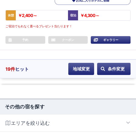
お気に入りホテルに登録
￥2,400～
￥4,300～
休憩
宿泊
ご宿泊でもれなく選べるプレゼント当たります！
予約
クーポン
ギャラリー
19
件
ヒット
地域変更
条件変更
その他の宿を探す
エリアを絞り込む
札幌すすきのエリア