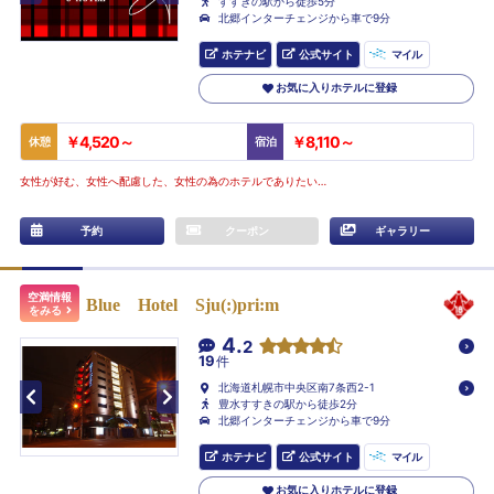
すすきの駅から徒歩5分
北郷インターチェンジから車で9分
ホテナビ
公式サイト
マイル
お気に入りホテルに登録
￥4,520～
￥8,110～
休憩
宿泊
女性が好む、女性へ配慮した、女性の為のホテルでありたい…
予約
クーポン
ギャラリー
空満情報
Blue Hotel Sju(:)pri:m
をみる
4.
2
19
件
北海道札幌市中央区南7条西2-1
豊水すすきの駅から徒歩2分
北郷インターチェンジから車で9分
ホテナビ
公式サイト
マイル
お気に入りホテルに登録