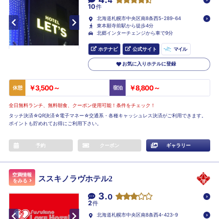
4
10
件
北海道札幌市中央区南8条西5-289-64
東本願寺前駅から徒歩4分
北郷インターチェンジから車で9分
ホテナビ
公式サイト
マイル
お気に入りホテルに登録
￥3,500～
￥8,800～
休憩
宿泊
全日無料ランチ、無料朝食、クーポン使用可能！条件をチェック！
タッチ決済☆QR決済☆電子マネー☆交通系・各種キャッシュレス決済がご利用できます。
ポイントも貯めれてお得にご利用下さい。
予約
クーポン
ギャラリー
空満情報
ススキノラヴホテル2
をみる
3.
0
2
件
北海道札幌市中央区南8条西4-423-9