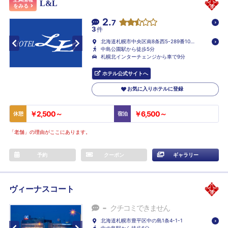
L&L
をみる
2.
7
3
件
北海道札幌市中央区南8条西5-289番101
号
中島公園駅から徒歩5分
札幌北インターチェンジから車で9分
ホテル公式サイトへ
お気に入りホテルに登録
￥2,500～
￥6,500～
休憩
宿泊
「老舗」の理由がここにあります。
予約
クーポン
ギャラリー
ヴィーナスコート
-
クチコミできません
北海道札幌市豊平区中の島1条4-1-1
中の島駅から徒歩6分