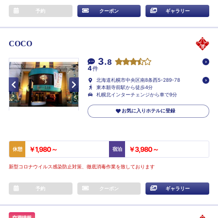
予約
クーポン
ギャラリー
COCO
3.
8
4
件
北海道札幌市中央区南8条西5-289-78
東本願寺前駅から徒歩4分
札幌北インターチェンジから車で9分
お気に入りホテルに登録
￥1,980～
￥3,980～
休憩
宿泊
新型コロナウイルス感染防止対策、徹底消毒作業を致しております
予約
クーポン
ギャラリー
空満情報