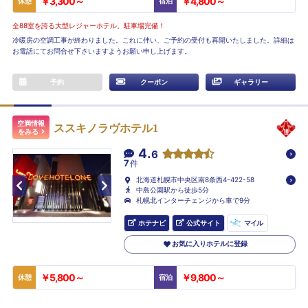
￥3,300～
￥4,800～
休憩
宿泊
全88室を誇る大型レジャーホテル。駐車場完備！
冷暖房の空調工事が終わりました。これに伴い、ご予約の受付も再開いたしました。詳細は
お電話にてお問合せ下さいますようお願い申し上げます。
予約
クーポン
ギャラリー
空満情報
ススキノラヴホテル1
をみる
4.
6
7
件
北海道札幌市中央区南8条西4-422-58
中島公園駅から徒歩5分
札幌北インターチェンジから車で9分
ホテナビ
公式サイト
マイル
お気に入りホテルに登録
￥5,800～
￥9,800～
休憩
宿泊