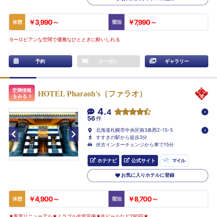
￥3,990～
￥7,990～
休憩
宿泊
ヨーロピアンな空間で優雅なひとときに酔いしれる
予約
クーポン
ギャラリー
空満情報
HOTEL Pharaoh's（ファラオ）
をみる
4.
4
56
件
北海道札幌市中央区南3条西2-15-5
すすきの駅から徒歩3分
伏古インターチェンジから車で15分
ホテナビ
公式サイト
マイル
お気に入りホテルに登録
￥4,900～
￥8,700～
休憩
宿泊
★客室リニューアル★ミラブル全室完備★生ビールなど290円★