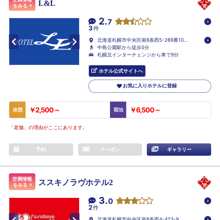
L&L
をみる
2.
7
3
件
北海道札幌市中央区南8条西5-289番101
号
中島公園駅から徒歩5分
札幌北インターチェンジから車で9分
ホテル公式サイトへ
お気に入りホテルに登録
￥2,500～
￥6,500～
休憩
宿泊
「老舗」の理由がここにあります。
予約
クーポン
ギャラリー
空満情報
ススキノラヴホテル2
をみる
3.
0
2
件
北海道札幌市中央区南8条西4-423-9