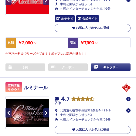
中島公園駅から徒歩5分
札幌北インターチェンジから車で9分
ホテナビ
公式サイト
お気に入りホテルに登録
￥2,990～
￥7,990～
休憩
宿泊
全室均一料金でリーズナブル！！ポップなお部屋が魅力！！
予約
クーポン
ギャラリー
空満情報
ルミナール
をみる
4.
7
7
件
北海道札幌市中央区南8条西4-423-9
中島公園駅から徒歩5分
札幌北インターチェンジから車で9分
お気に入りホテルに登録