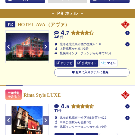
PR
ホテル
HOTEL AVA（アヴァ）
PR
4.
7
46
件
北海道北広島市西の里東4-1-6
上野幌駅から車で3分
札幌南インターチェンジから車で10分
ホテナビ
公式サイト
マイル
お気に入りホテルに登録
空満情報
Rima Style LUXE
をみる
4.
5
11
件
北海道札幌市中央区南8条西4-422
中島公園駅から徒歩3分
北郷インターチェンジから車で9分