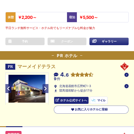
￥2,200～
￥5,500～
休憩
宿泊
平日ランチ無料サービス・ホテル街でもリーズナブルな料金が魅力
予約
クーポン
ギャラリー
PR
ホテル
マーメイドテラス
PR
4.
6
9
件
北海道函館市広野町1-3
競馬場前駅から徒歩17分
ホテル公式サイトへ
マイル
お気に入りホテルに登録