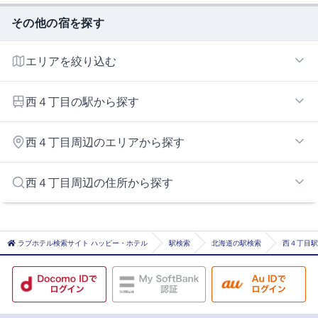
その他の宿を探す
エリアを絞り込む
札幌すすきのエリア
西４丁目の駅から探す
すすきの
西４丁目周辺のエリアから探す
バスセンター前
桑園
札幌北・石狩エリア
西４丁目周辺の住所から探す
行啓通
中の島・真駒内エリア
山鼻１９条
札幌市札幌市北区
山鼻９条
札幌市札幌市東区
ラブホテル検索サイト ハッピー・ホテル
駅検索
北海道の駅検索
西４丁目駅
資生館小学校前
札幌市札幌市白石区
西11丁目
札幌市札幌市豊平区
西28丁目
札幌市札幌市南区
西１５丁目
札幌市札幌市西区