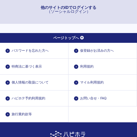
西４丁目
他のサイトのIDでログインする
（ソーシャルログイン）
西８丁目
静修学園前
大通
ページトップへ
中央区役所前
中島公園
パスワードを忘れた方へ
仮登録がお済みの方へ
中島公園通
東屯田通
特商法に基づく表示
利用規約
東本願寺前
豊水すすきの
個人情報の取扱について
マイル利用規約
幌南小学校前
幌平橋
ハピホテ予約利用規約
お問い合せ・FAQ
旅行業約款等