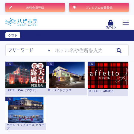
無料会員登録
プレミアム会員登録
ログイン
ゲスト
ユーザー登録
PR
PR
PR
HOTEL AVA（アヴァ）
マーメイドテラス
C-HOTEL affetto
PR
ホテル リップローズ/カラー
ズ