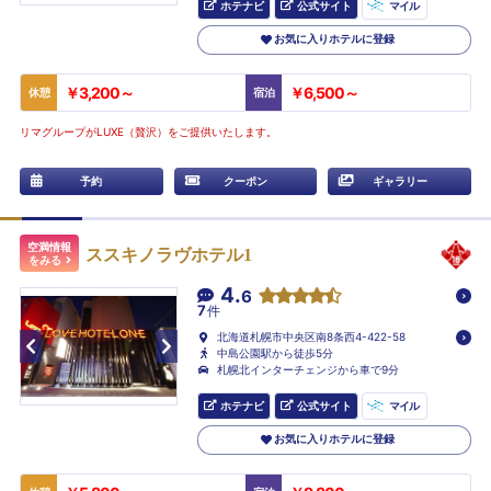
ホテナビ
公式サイト
マイル
お気に入りホテルに登録
￥3,200～
￥6,500～
休憩
宿泊
リマグループがLUXE（贅沢）をご提供いたします。
予約
クーポン
ギャラリー
空満情報
ススキノラヴホテル1
をみる
4.
6
7
件
北海道札幌市中央区南8条西4-422-58
中島公園駅から徒歩5分
札幌北インターチェンジから車で9分
ホテナビ
公式サイト
マイル
お気に入りホテルに登録