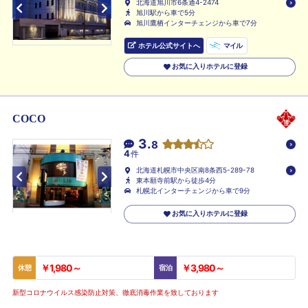
北海道旭川市6条通4-2474
旭川駅から車で5分
旭川鷹栖インターチェンジから車で7分
ホテル公式サイトへ
マイル
お気に入りホテルに登録
COCO
3.
8
4
件
北海道札幌市中央区南8条西5-289-78
東本願寺前駅から徒歩4分
札幌北インターチェンジから車で9分
お気に入りホテルに登録
￥1,980～
￥3,980～
休憩
宿泊
新型コロナウイルス感染防止対策、徹底消毒作業を致しております