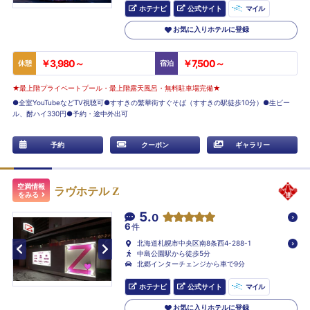
ホテナビ
公式サイト
マイル
お気に入りホテルに登録
￥3,980～
￥7,500～
休憩
宿泊
★最上階プライベートプール・最上階露天風呂・無料駐車場完備★
●全室YouTubeなどTV視聴可●すすきの繁華街すぐそば（すすきの駅徒歩10分）●生ビー
ル、酎ハイ330円●予約・途中外出可
予約
クーポン
ギャラリー
空満情報
ラヴホテル Z
をみる
5.
0
6
件
北海道札幌市中央区南8条西4-288-1
中島公園駅から徒歩5分
北郷インターチェンジから車で9分
ホテナビ
公式サイト
マイル
お気に入りホテルに登録