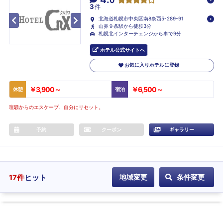
0
3
件
北海道札幌市中央区南8条西5-289-91
山鼻９条駅から徒歩3分
札幌北インターチェンジから車で9分
ホテル公式サイトへ
お気に入りホテルに登録
￥3,900～
￥6,500～
休憩
宿泊
喧騒からのエスケープ、自分にリセット。
予約
クーポン
ギャラリー
17
件
ヒット
地域変更
条件変更