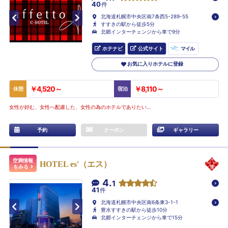
40
件
北海道札幌市中央区南7条西5-289-55
すすきの駅から徒歩5分
北郷インターチェンジから車で9分
ホテナビ
公式サイト
マイル
お気に入りホテルに登録
￥4,520～
￥8,110～
休憩
宿泊
女性が好む、女性へ配慮した、女性の為のホテルでありたい…
予約
クーポン
ギャラリー
空満情報
HOTEL es'（エス）
をみる
4.
1
41
件
北海道札幌市中央区南6条東3-1-1
豊水すすきの駅から徒歩10分
北郷インターチェンジから車で15分