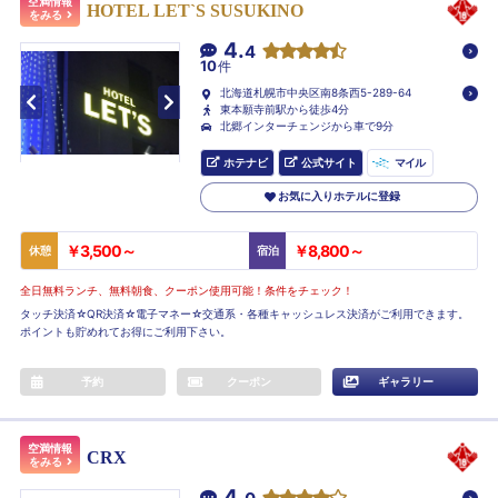
空満情報
HOTEL LET`S SUSUKINO
をみる
4.
4
10
件
北海道札幌市中央区南8条西5-289-64
東本願寺前駅から徒歩4分
北郷インターチェンジから車で9分
ホテナビ
公式サイト
マイル
お気に入りホテルに登録
￥3,500～
￥8,800～
休憩
宿泊
全日無料ランチ、無料朝食、クーポン使用可能！条件をチェック！
タッチ決済☆QR決済☆電子マネー☆交通系・各種キャッシュレス決済がご利用できます。
ポイントも貯めれてお得にご利用下さい。
予約
クーポン
ギャラリー
空満情報
CRX
をみる
4.