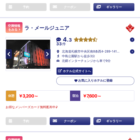
予約
クーポン
ギャラリー
空満情報
ラ・メールジュニア
をみる
4.
3
33
件
北海道札幌市中央区南8条西4-289-141-
2
中島公園駅から徒歩3分
北郷インターチェンジから車で9分
ホテル公式サイトへ
お気に入りホテルに登録
￥3,200～
￥7,600～
休憩
宿泊
お得なメンバーズカード無料配布中♪
予約
クーポン
ギャラリー
空満情報