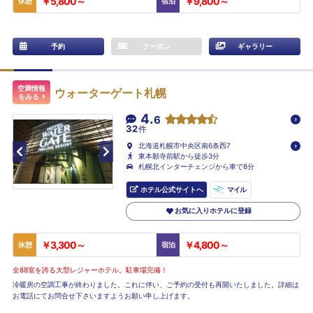
￥5,800～
￥9,800～
休憩
宿泊
予約
クーポン
ギャラリー
空満情報
ウォーターゲート札幌
をみる
4.
6
32
件
北海道札幌市中央区南6条西7
東本願寺前駅から徒歩3分
札幌北インターチェンジから車で8分
ホテル公式サイトへ
マイル
お気に入りホテルに登録
￥3,300～
￥4,800～
休憩
宿泊
全88室を誇る大型レジャーホテル。駐車場完備！
冷暖房の空調工事が終わりました。これに伴い、ご予約の受付も再開いたしました。詳細は
お電話にてお問合せ下さいますようお願い申し上げます。