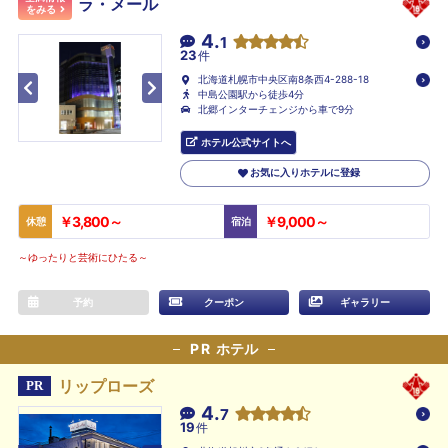
ラ・メール
をみる
4.
1
23
件
北海道札幌市中央区南8条西4-288-18
中島公園駅から徒歩4分
北郷インターチェンジから車で9分
ホテル公式サイトへ
お気に入りホテルに登録
￥3,800～
￥9,000～
休憩
宿泊
～ゆったりと芸術にひたる～
予約
クーポン
ギャラリー
PR
ホテル
リップローズ
PR
4.
7
19
件