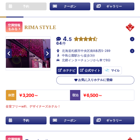
予約
クーポン
ギャラリー
空満情報
RIMA STYLE
をみる
4.
5
64
件
北海道札幌市中央区南8条西5-289
中島公園駅から徒歩3分
北郷インターチェンジから車で9分
ホテナビ
公式サイト
マイル
お気に入りホテルに登録
￥3,200～
￥6,500～
休憩
宿泊
全室フリーwifi、デザイナーズホテル！
予約
クーポン
ギャラリー
空満情報