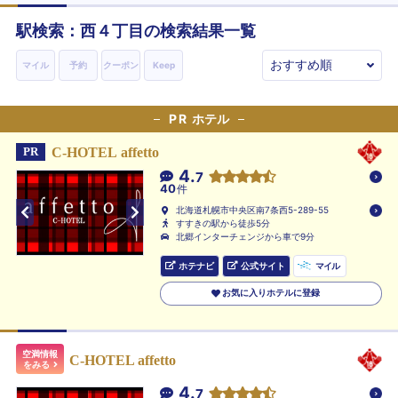
駅検索：
西４丁目
の検索結果一覧
マイル
予約
クーポン
Keep
PR
ホテル
C-HOTEL affetto
PR
4.
7
40
件
北海道札幌市中央区南7条西5-289-55
すすきの駅から徒歩5分
北郷インターチェンジから車で9分
ホテナビ
公式サイト
マイル
お気に入りホテルに登録
空満情報
C-HOTEL affetto
をみる
4.
7