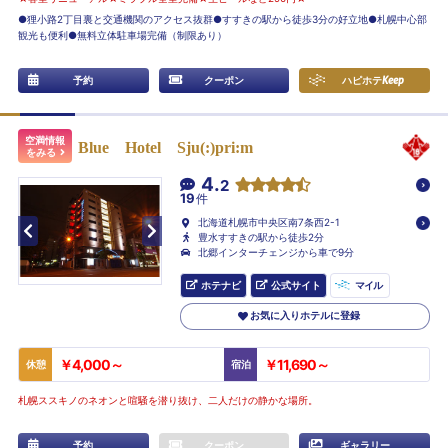
●狸小路2丁目裏と交通機関のアクセス抜群●すすきの駅から徒歩3分の好立地●札幌中心部
観光も便利●無料立体駐車場完備（制限あり）
予約
クーポン
ハピホテ
Keep
空満情報
Blue Hotel Sju(:)pri:m
をみる
4.
2
19
件
北海道札幌市中央区南7条西2-1
豊水すすきの駅から徒歩2分
北郷インターチェンジから車で9分
ホテナビ
公式サイト
マイル
お気に入りホテルに登録
￥4,000～
￥11,690～
休憩
宿泊
札幌ススキノのネオンと喧騒を潜り抜け、二人だけの静かな場所。
予約
クーポン
ギャラリー