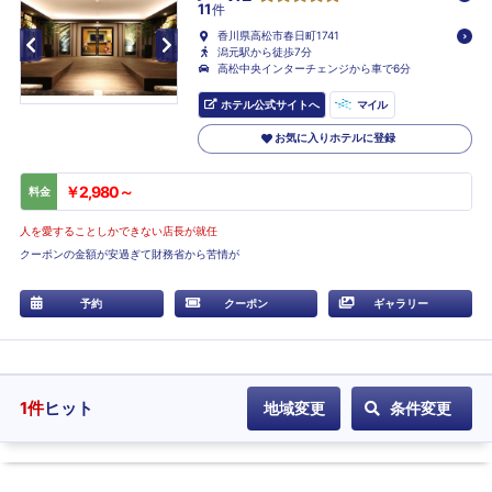
11
件
香川県高松市春日町1741
潟元駅から徒歩7分
高松中央インターチェンジから車で6分
ホテル公式サイトへ
マイル
お気に入りホテルに登録
￥2,980～
料金
人を愛することしかできない店長が就任
クーポンの金額が安過ぎて財務省から苦情が
予約
クーポン
ギャラリー
1
件
ヒット
地域変更
条件変更