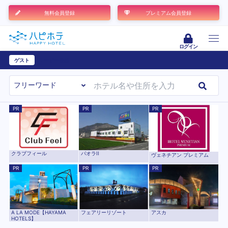
無料会員登録
プレミアム会員登録
ログイン
ゲスト
ユーザー登録
PR
PR
PR
クラブフィール
パオラII
ヴェネチアン プレミアム
PR
PR
PR
A LA MODE【HAYAMA
フェアリーリゾート
アスカ
HOTELS】