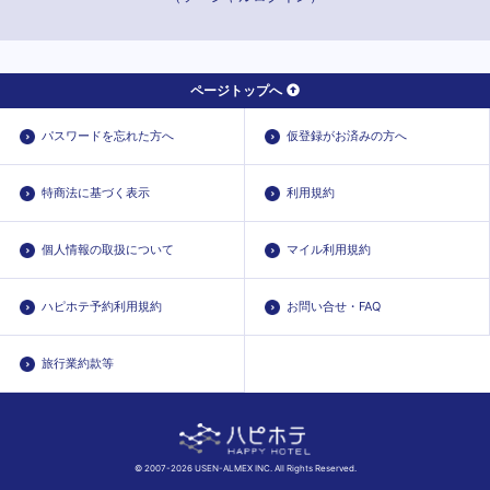
栗林公園北口
高松築港
今橋
ページトップへ
讃岐牟礼
春日川
パスワードを忘れた方へ
仮登録がお済みの方へ
松島二丁目
大町
特商法に基づく表示
利用規約
端岡
八栗
個人情報の取扱について
マイル利用規約
八栗口
ハピホテ予約利用規約
お問い合せ・FAQ
八栗新道
片原町
旅行業約款等
木太町
林道
© 2007-2026 USEN-ALMEX INC. All Rights Reserved.