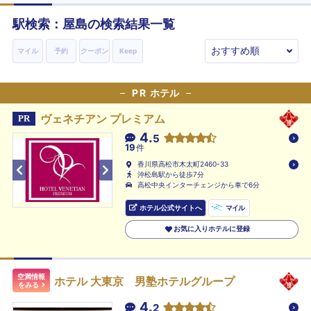
駅検索：
屋島
の検索結果一覧
マイル
予約
クーポン
Keep
PR
ホテル
ヴェネチアン プレミアム
PR
4.
5
19
件
香川県高松市木太町2460-33
沖松島駅から徒歩7分
高松中央インターチェンジから車で6分
ホテル公式サイトへ
マイル
お気に入りホテルに登録
空満情報
ホテル 大東京 男塾ホテルグループ
をみる
4.
2