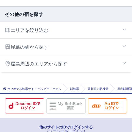
その他の宿を探す
エリアを絞り込む
高松市街エリア
屋島の駅から探す
高松市郊外エリア
塩屋
屋島周辺のエリアから探す
沖松島
屋島
坂出エリア
花園
さぬき・津田東エリア
ラブホテル検索サイト ハッピー・ホテル
駅検索
香川県の駅検索
屋島駅周辺
潟元
まんのう町エリア
瓦町
琴電屋島
栗林
栗林公園
他のサイトのIDでログインする
（ソーシャルログイン）