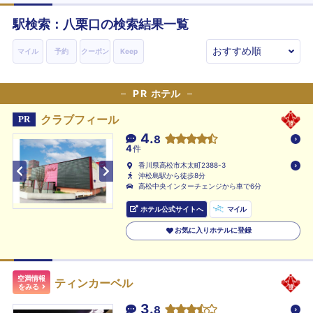
駅検索：
八栗口
の検索結果一覧
マイル
予約
クーポン
Keep
PR
ホテル
クラブフィール
PR
4.
8
4
件
香川県高松市木太町2388-3
沖松島駅から徒歩8分
高松中央インターチェンジから車で6分
ホテル公式サイトへ
マイル
お気に入りホテルに登録
空満情報
ティンカーベル
をみる
3.
8