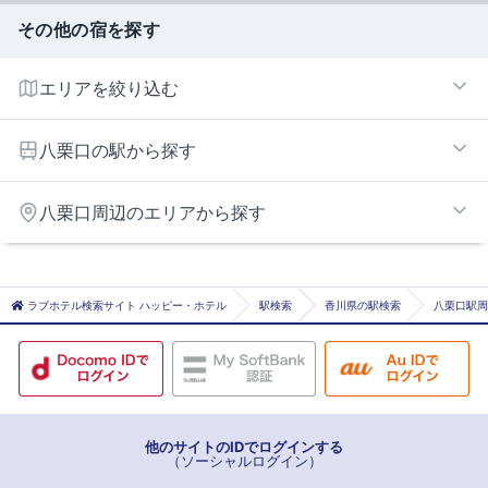
その他の宿を探す
エリアを絞り込む
高松市街エリア
八栗口の駅から探す
高松市郊外エリア
塩屋
八栗口周辺のエリアから探す
沖松島
屋島
坂出エリア
花園
さぬき・津田東エリア
ラブホテル検索サイト ハッピー・ホテル
駅検索
香川県の駅検索
八栗口駅周
潟元
まんのう町エリア
瓦町
琴電屋島
栗林
栗林公園
他のサイトのIDでログインする
（ソーシャルログイン）
栗林公園北口