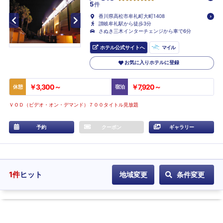
5
件
香川県高松市牟礼町大町1408
讃岐牟礼駅から徒歩3分
さぬき三木インターチェンジから車で6分
ホテル公式サイトへ
マイル
お気に入りホテルに登録
￥3,300～
￥7,920～
休憩
宿泊
ＶＯＤ（ビデオ・オン・デマンド）７００タイトル見放題
予約
クーポン
ギャラリー
1
件
ヒット
地域変更
条件変更