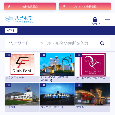
無料会員登録
プレミアム会員登録
ログイン
ゲスト
ユーザー登録
PR
PR
PR
クラブフィール
A LA MODE【HAYAMA
ヴェネチアン プレミアム
HOTELS】
PR
PR
PR
パオラII
フェアリーリゾート
アスカ