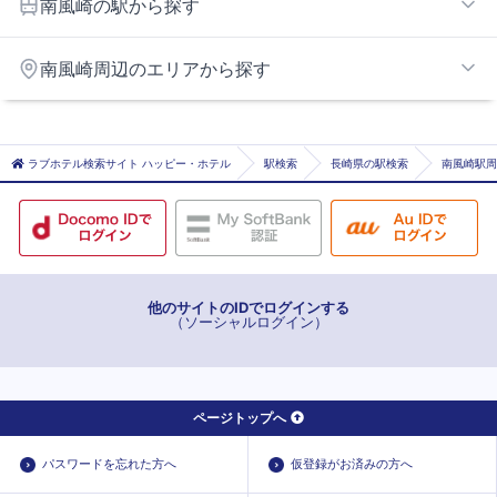
南風崎の駅から探す
すえたちばな
南風崎周辺のエリアから探す
ハウステンボス
佐世保
伊万里エリア
佐世保中央
ラブホテル検索サイト ハッピー・ホテル
駅検索
長崎県の駅検索
南風崎駅周
真申
早岐
棚方
中佐世保
南風崎
他のサイトのIDでログインする
（ソーシャルログイン）
北佐世保
ページトップへ
パスワードを忘れた方へ
仮登録がお済みの方へ