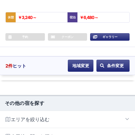
￥3,240～
￥6,480～
休憩
宿泊
予約
クーポン
ギャラリー
2
件
ヒット
地域変更
条件変更
その他の宿を探す
エリアを絞り込む
佐世保エリア