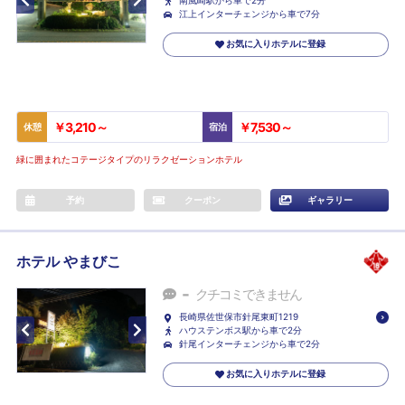
南風崎駅から車で2分
江上インターチェンジから車で7分
お気に入りホテルに登録
￥3,210～
￥7,530～
休憩
宿泊
緑に囲まれたコテージタイプのリラクゼーションホテル
予約
クーポン
ギャラリー
ホテル やまびこ
-
クチコミできません
長崎県佐世保市針尾東町1219
ハウステンボス駅から車で2分
針尾インターチェンジから車で2分
お気に入りホテルに登録