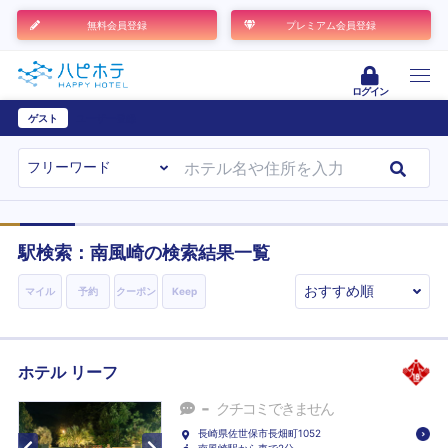
無料会員登録
プレミアム会員登録
ログイン
ゲスト
ユーザー登録
駅検索：
南風崎
の検索結果一覧
マイル
予約
クーポン
Keep
ホテル リーフ
-
クチコミできません
長崎県佐世保市長畑町1052