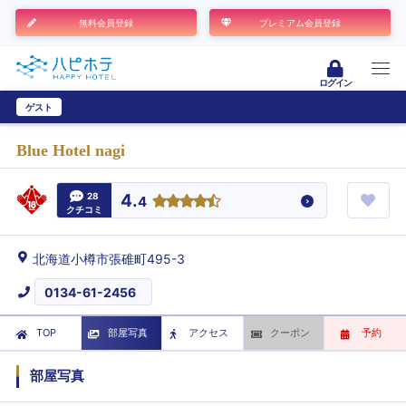
無料会員登録
プレミアム会員登録
ログイン
ゲスト
ユーザー登録
Blue Hotel nagi
28
4.
4
クチコミ
北海道小樽市張碓町495-3
0134-61-2456
TOP
部屋写真
アクセス
クーポン
予約
部屋写真