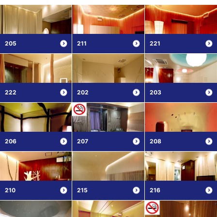
205
211
221
222
202
203
206
207
208
210
215
216