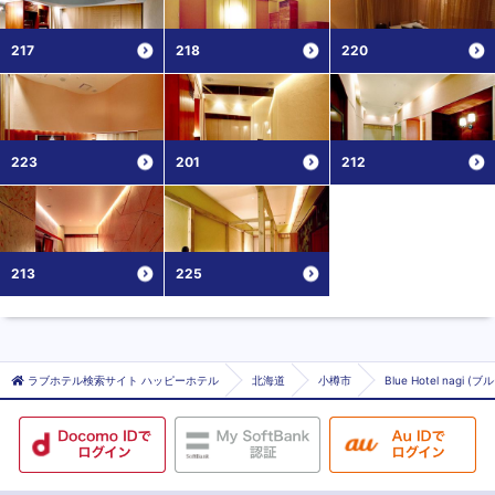
217
218
220
223
201
212
213
225
ラブホテル検索サイト ハッピーホテル
北海道
小樽市
Blue Hotel nagi