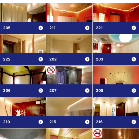
205
211
221
222
202
203
206
207
208
210
215
216