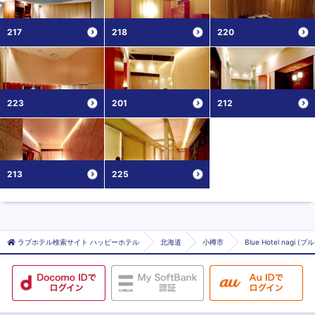
217
218
220
223
201
212
213
225
ラブホテル検索サイト ハッピーホテル
北海道
小樽市
Blue Hotel nagi