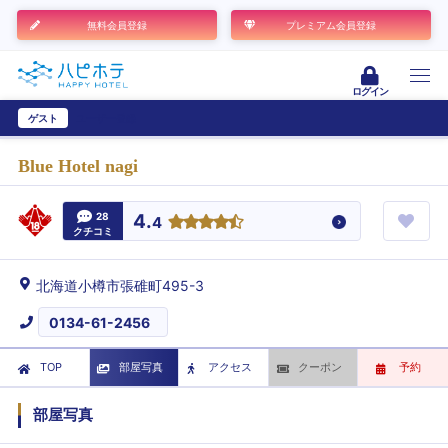
無料会員登録
プレミアム会員登録
ログイン
ゲスト
ユーザー登録
Blue Hotel nagi
28
4.
4
クチコミ
北海道小樽市張碓町495-3
0134-61-2456
TOP
部屋写真
アクセス
クーポン
予約
部屋写真