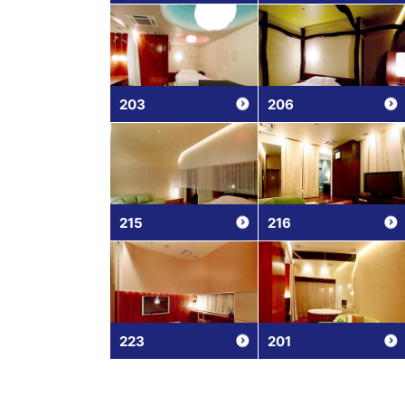
203
206
215
216
223
201