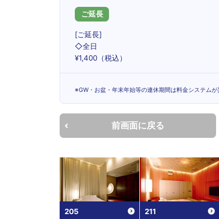
ご延長
[ご延長]
◇全日
¥1,400（税込）
※GW・お盆・年末年始等の連休期間は料金システムが異
前画面に戻る
205
211