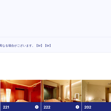
なる場合がございます。【br】【br】
221
222
202