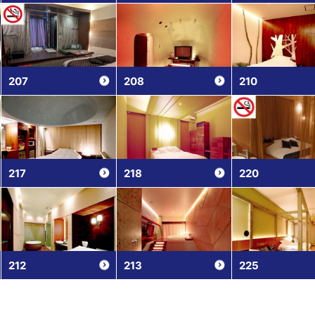
207
208
210
217
218
220
212
213
225