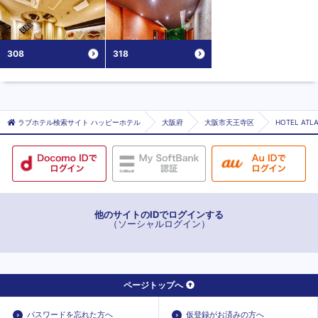
308
318
ラブホテル検索サイト ハッピーホテル
大阪府
大阪市天王寺区
HOTEL AT
他のサイトのIDでログインする
（ソーシャルログイン）
ページトップへ
パスワードを忘れた方へ
仮登録がお済みの方へ