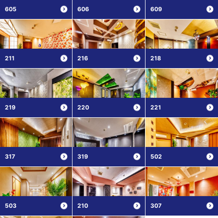
605
606
609
211
216
218
219
220
221
317
319
502
503
210
307