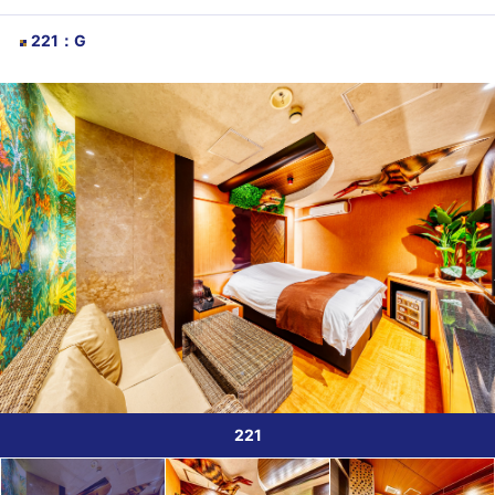
221
：
G
221