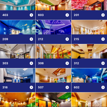
403
603
201
209
212
215
303
306
312
316
507
602