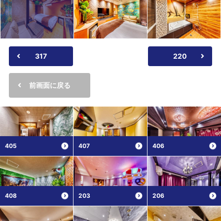
317
220
前画面に戻る
405
407
406
408
203
206