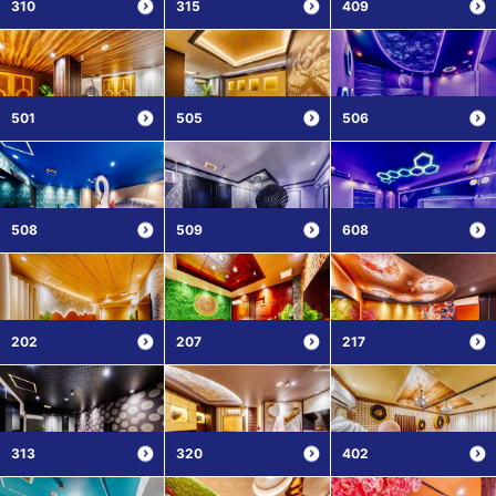
310
315
409
501
505
506
508
509
608
202
207
217
313
320
402