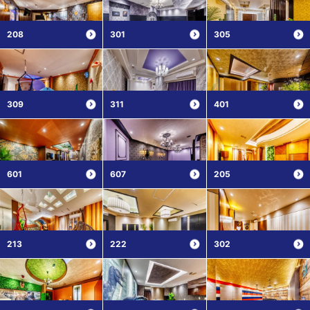
208
301
305
309
311
401
601
607
205
213
222
302