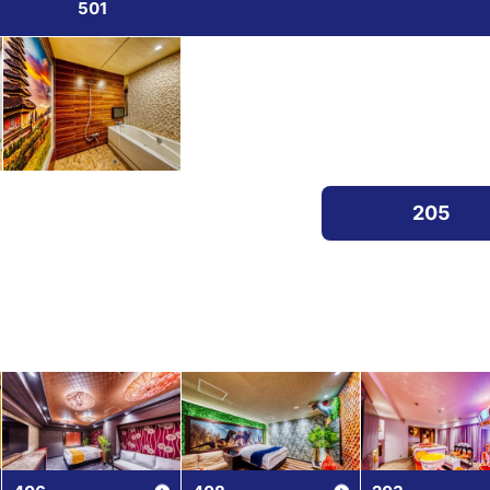
501
205