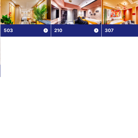
503
210
307