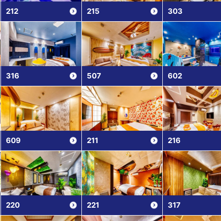
212
215
303
316
507
602
609
211
216
220
221
317