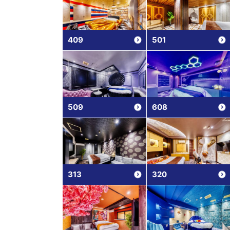
409
501
509
608
313
320