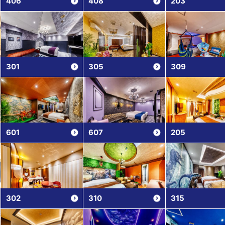
406
408
203
301
305
309
601
607
205
302
310
315