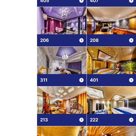
405
407
206
208
311
401
213
222