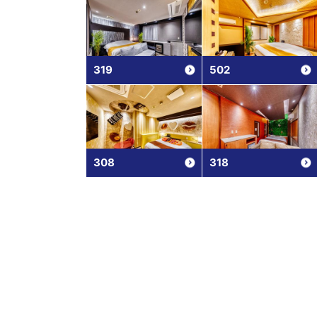
319
502
308
318