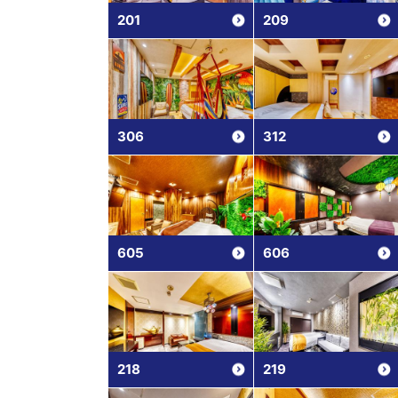
201
209
306
312
605
606
218
219