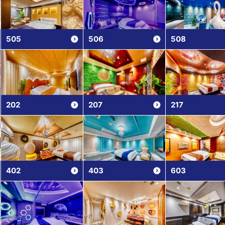
505
506
508
202
207
217
402
403
603