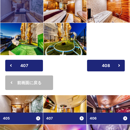
407
408
前画面に戻る
405
407
406