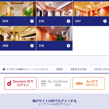
503
210
307
308
318
ラブホテル検索サイト ハッピーホテル
大阪府
大阪市天王寺区
HOTEL AT
他のサイトのIDでログインする
（ソーシャルログイン）