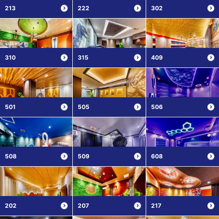
213
222
302
310
315
409
501
505
506
508
509
608
202
207
217