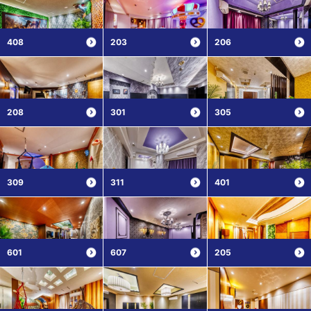
408
203
206
208
301
305
309
311
401
601
607
205