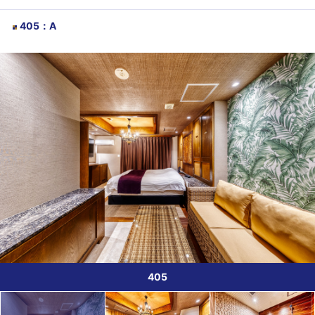
405
：
A
405