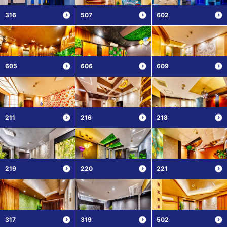
316
507
602
605
606
609
211
216
218
219
220
221
317
319
502