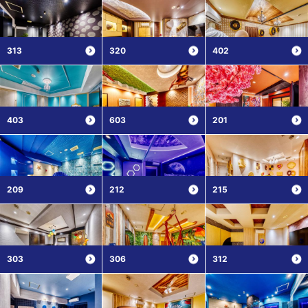
313
320
402
403
603
201
209
212
215
303
306
312