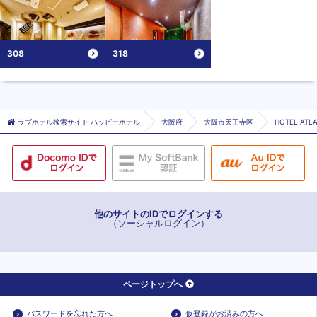
308
318
ラブホテル検索サイト ハッピーホテル
大阪府
大阪市天王寺区
HOTEL AT
他のサイトのIDでログインする
（ソーシャルログイン）
ページトップへ
パスワードを忘れた方へ
仮登録がお済みの方へ