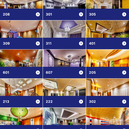
208
301
305
309
311
401
601
607
205
213
222
302