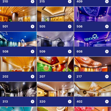
310
315
409
501
505
506
508
509
608
202
207
217
313
320
402