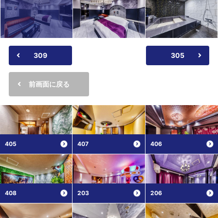
309
305
前画面に戻る
405
407
406
408
203
206