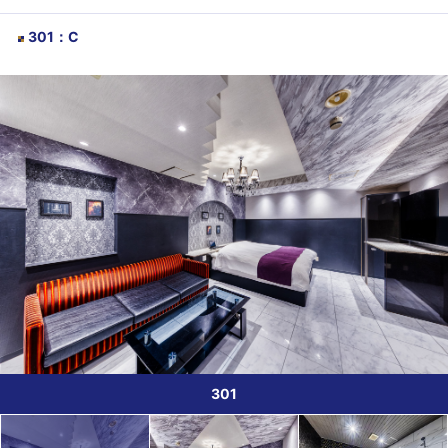
301
：
C
301