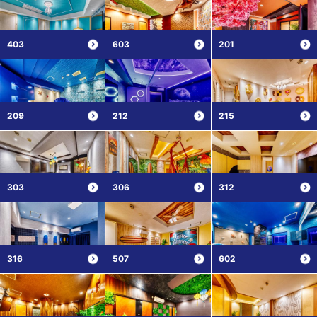
403
603
201
209
212
215
303
306
312
316
507
602