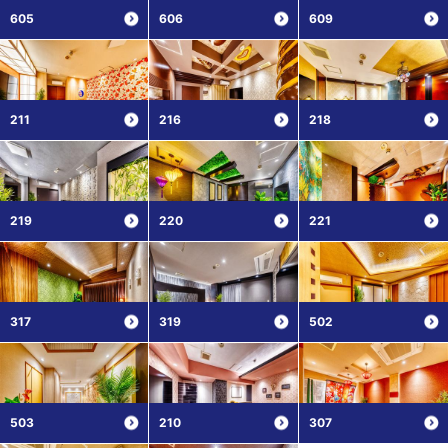
605
606
609
211
216
218
219
220
221
317
319
502
503
210
307