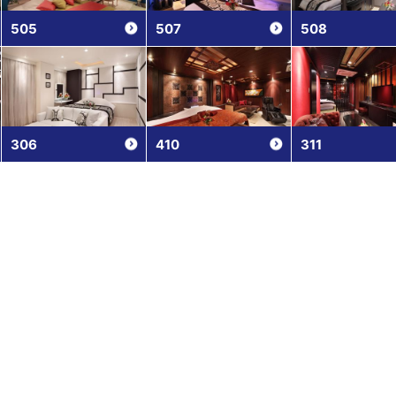
505
507
508
306
410
311