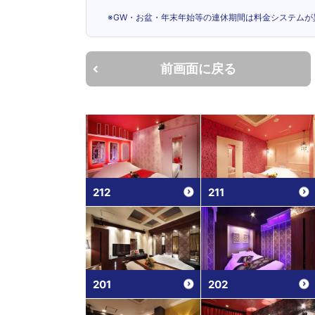
※GW・お盆・年末年始等の連休期間は料金システムが
前画面に戻る
212
211
201
202