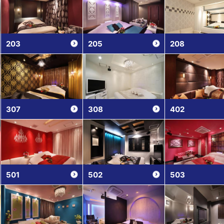
203
205
208
307
308
402
501
502
503