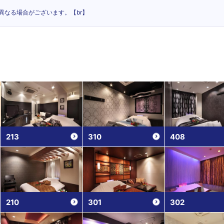
異なる場合がございます。【br】
213
310
408
210
301
302