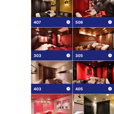
407
506
303
305
403
405