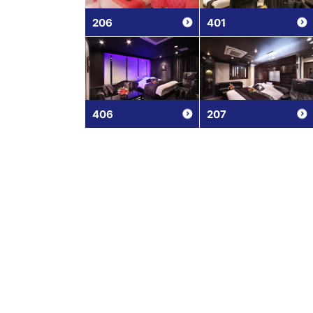
206
401
406
207