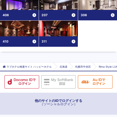
406
207
306
410
311
ラブホテル検索サイト ハッピーホテル
北海道
札幌市中央区
Rima Style
他のサイトのIDでログインする
（ソーシャルログイン）