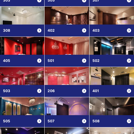
303
305
307
308
402
403
405
501
502
503
206
401
505
507
508