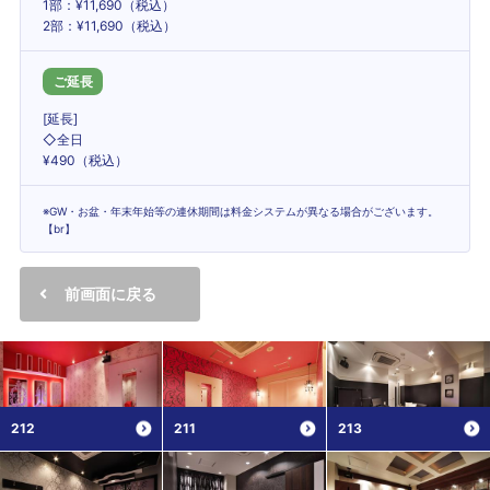
1部：¥11,690（税込）
2部：¥11,690（税込）
ご延長
[延長]
◇全日
¥490（税込）
※GW・お盆・年末年始等の連休期間は料金システムが異なる場合がございます。
【br】
前画面に戻る
212
211
213