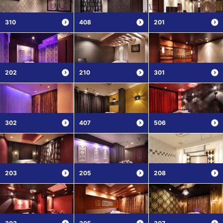
310
408
201
202
210
301
302
407
506
203
205
208