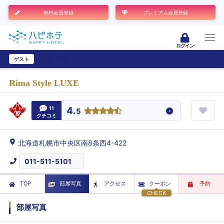
無料会員登録
プレミアム会員登録
ログイン
ゲスト
ユーザー登録
Rima Style LUXE
11
4.
5
クチコミ
北海道札幌市中央区南8条西4-422
011-511-5101
TOP
部屋写真
アクセス
クーポン
予約
CHECK
部屋写真