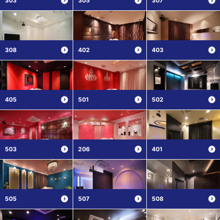
303
305
307
308
402
403
405
501
502
503
206
401
505
507
508