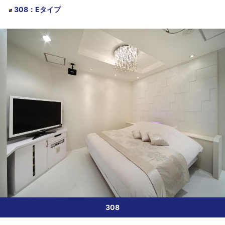
308
：
Eタイプ
308