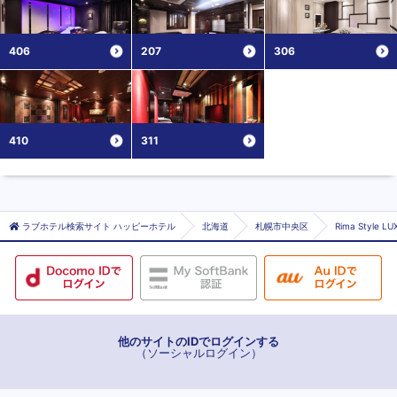
406
207
306
410
311
ラブホテル検索サイト ハッピーホテル
北海道
札幌市中央区
Rima Style
他のサイトのIDでログインする
（ソーシャルログイン）