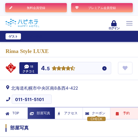
無料会員登録
プレミアム会員登録
ログイン
ゲスト
ユーザー登録
Rima Style LUXE
11
4.
5
クチコミ
北海道札幌市中央区南8条西4-422
011-511-5101
TOP
部屋写真
アクセス
クーポン
予約
CHECK
部屋写真