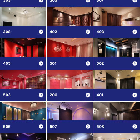
303
305
307
308
402
403
405
501
502
503
206
401
505
507
508