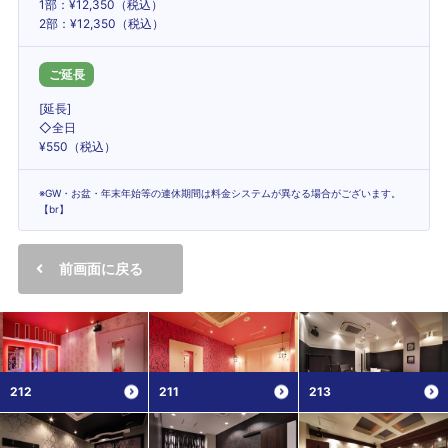
1部：¥12,350（税込）
2部：¥12,350（税込）
ご延長
[延長]
◇全日
¥550（税込）
※GW・お盆・年末年始等の連休期間は料金システムが異なる場合がございます。
【br】
前画面に戻る
212
211
213