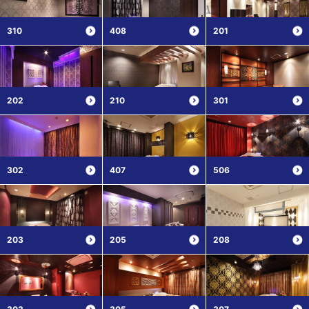
310
408
201
202
210
301
302
407
506
203
205
208