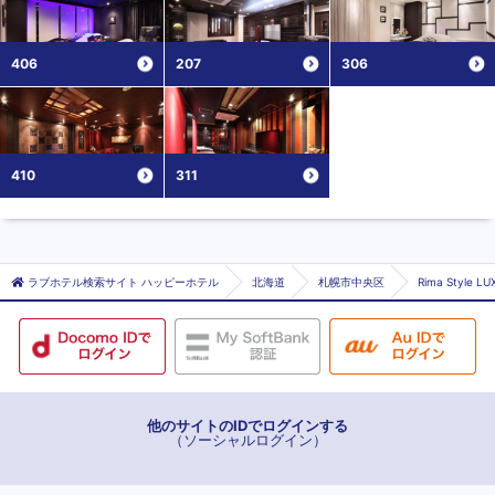
406
207
306
410
311
ラブホテル検索サイト ハッピーホテル
北海道
札幌市中央区
Rima Style
他のサイトのIDでログインする
（ソーシャルログイン）