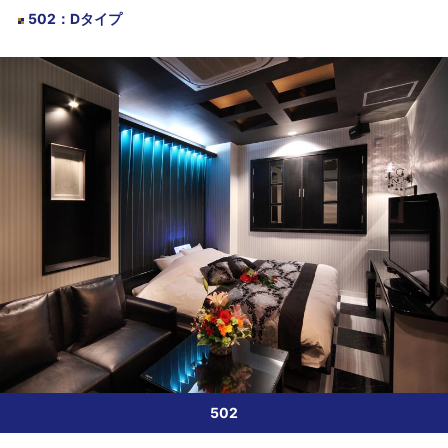
502
：
Dタイプ
502