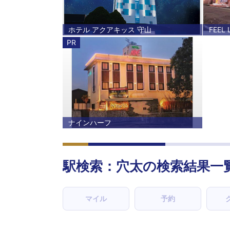
ホテル アクアキッス 守山
FEEL 
PR
ナインハーフ
駅検索：
穴太
の検索結果一
マイル
予約