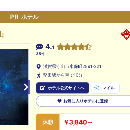
PR
ホテル
山
4.
1
35
件
滋賀県守山市水保町2891-221
堅田駅から車で10分
ホテル公式サイトへ
マイル
お気に入りホテルに登録
￥3,840～
休憩