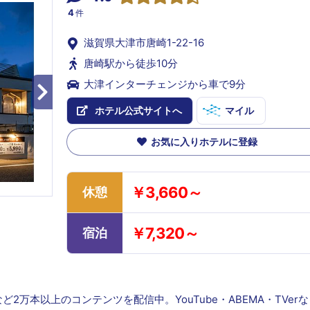
4
件
滋賀県大津市唐崎1-22-16
唐崎駅から徒歩10分
大津インターチェンジから車で9分
ホテル公式サイトへ
マイル
お気に入りホテルに登録
￥3,660～
休憩
￥7,320～
宿泊
万本以上のコンテンツを配信中。YouTube・ABEMA・TVer