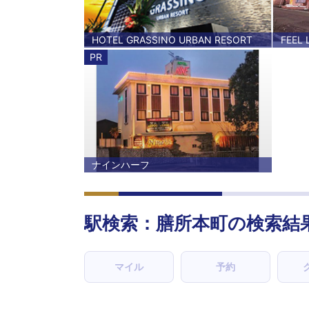
HOTEL GRASSINO URBAN RESORT
FEEL 
PR
ナインハーフ
駅検索：
膳所本町
の検索結
マイル
予約