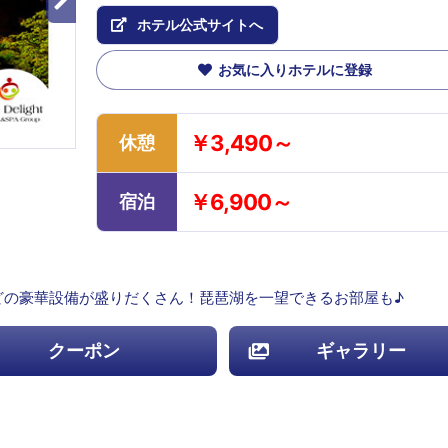
ホテル公式サイトへ
お気に入りホテルに登録
￥3,490～
休憩
￥6,900～
宿泊
どの豪華設備が盛りだくさん！琵琶湖を一望できるお部屋も♪
クーポン
ギャラリー