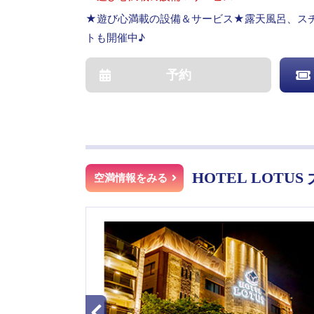
★遊び心満載の設備＆サービス★露天風呂、スチ
トも開催中♪
予約
HOTEL LOTUS
空満情報をみる