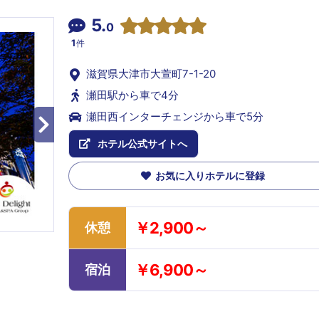
5.
0
1
件
滋賀県大津市大萱町7-1-20
瀬田駅から車で4分
瀬田西インターチェンジから車で5分
ホテル公式サイトへ
お気に入りホテルに登録
￥2,900～
休憩
￥6,900～
宿泊