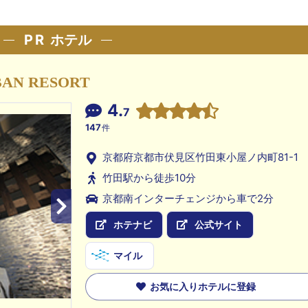
PR
ホテル
BAN RESORT
4.
7
147
件
京都府京都市伏見区竹田東小屋ノ内町81-1
竹田駅から徒歩10分
京都南インターチェンジから車で2分
ホテナビ
公式サイト
マイル
お気に入りホテルに登録