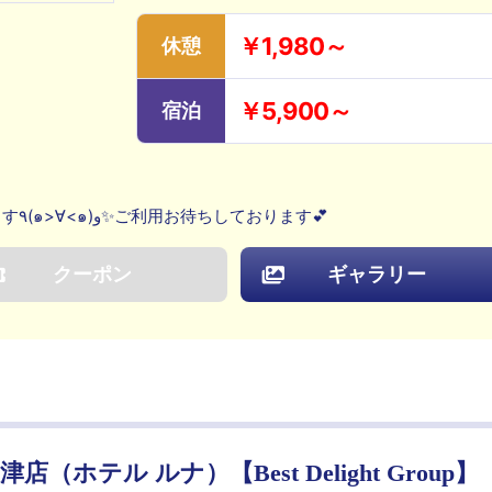
￥1,980～
休憩
￥5,900～
宿泊
夏の特別メニュー＆多彩なメニューございます٩(๑>∀<๑)و✨ご利用お待ちしております💕
クーポン
ギャラリー
大津店（ホテル ルナ）【Best Delight Group】