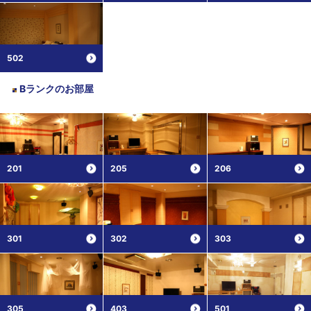
502
Bランク
のお部屋
201
205
206
301
302
303
305
403
501