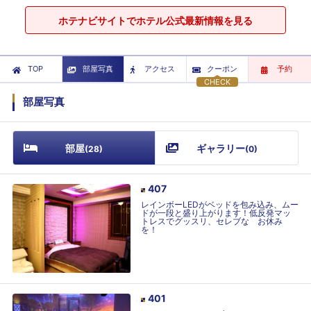
ホテナビサイトでホテル公式最新情報を見る
TOP
部屋写真
アクセス
クーポン
予約
CHECK
部屋写真
部屋
ギャラリー
(
28
)
(
0
)
407
レインボーLEDがベッドを包み込み、ムー
ドが一段と盛り上がります！低反発マッ
トレスでグッスリ、セレブな お休み
を！
401