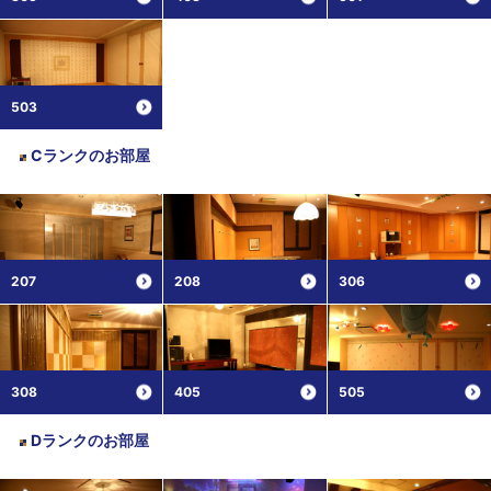
503
Cランク
のお部屋
207
208
306
308
405
505
Dランク
のお部屋