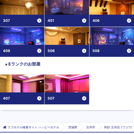
307
401
406
408
506
508
Eランク
のお部屋
407
507
ラブホテル検索サイト ハッピーホテル
茨城県
古河市
和好 古河店 (ワコウ)