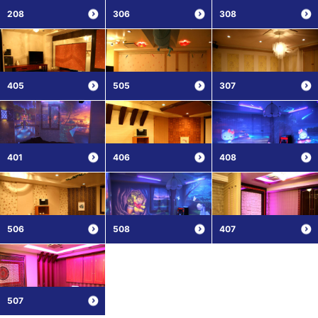
208
306
308
405
505
307
401
406
408
506
508
407
507