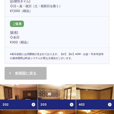
[お寝坊タイム]
◇日～金・祝日（土・祝前日を除く）
¥7,000（税込）
ご延長
[延長]
◇全日
¥300（税込）
※表示金額には消費税が含まれております。【br】【br】※GW・お盆・年末年始等
の連休期間は料金システムが異なる場合がございます。
前画面に戻る
202
203
402