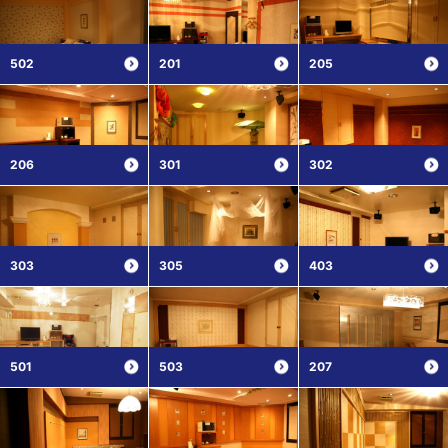
502
201
205
206
301
302
303
305
403
501
503
207