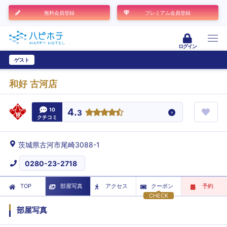
無料会員登録
プレミアム会員登録
ログイン
ゲスト
ユーザー登録
和好 古河店
10
4.
3
クチコミ
茨城県古河市尾崎3088-1
0280-23-2718
TOP
部屋写真
アクセス
クーポン
予約
CHECK
部屋写真