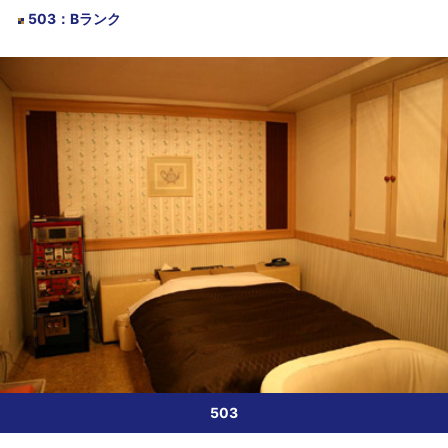
503
：
Bランク
503