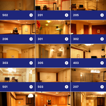
502
201
205
206
301
302
303
305
403
501
503
207