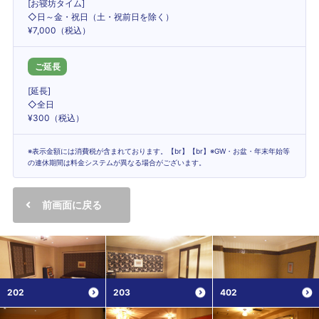
[お寝坊タイム]
◇日～金・祝日（土・祝前日を除く）
¥7,000（税込）
ご延長
[延長]
◇全日
¥300（税込）
※表示金額には消費税が含まれております。【br】【br】※GW・お盆・年末年始等
の連休期間は料金システムが異なる場合がございます。
前画面に戻る
202
203
402