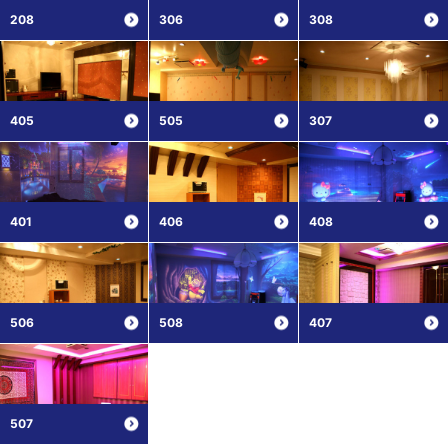
208
306
308
405
505
307
401
406
408
506
508
407
507