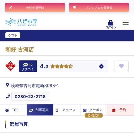
無料会員登録
プレミアム会員登録
ログイン
ゲスト
ユーザー登録
和好 古河店
10
4.
3
クチコミ
茨城県古河市尾崎3088-1
0280-23-2718
TOP
部屋写真
アクセス
クーポン
予約
CHECK
部屋写真