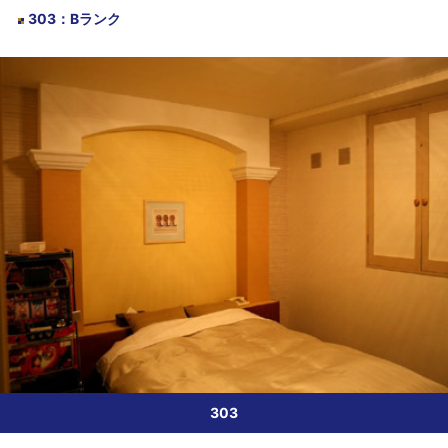
303
：
Bランク
303