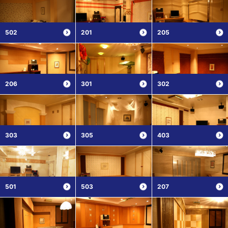
502
201
205
206
301
302
303
305
403
501
503
207