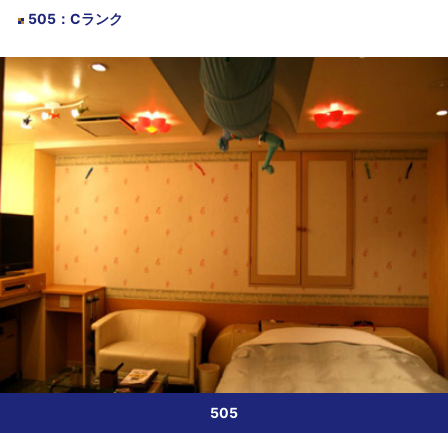
505
：
Cランク
505