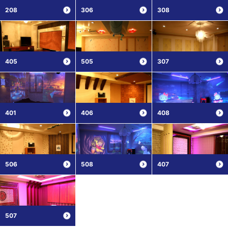
208
306
308
405
505
307
401
406
408
506
508
407
507