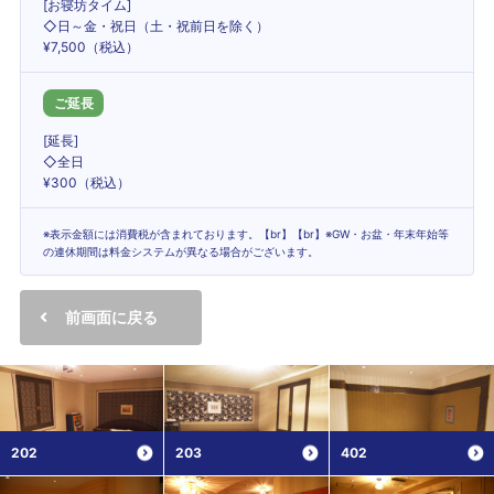
[お寝坊タイム]
◇日～金・祝日（土・祝前日を除く）
¥7,500（税込）
ご延長
[延長]
◇全日
¥300（税込）
※表示金額には消費税が含まれております。【br】【br】※GW・お盆・年末年始等
の連休期間は料金システムが異なる場合がございます。
前画面に戻る
202
203
402