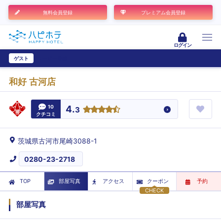
無料会員登録
プレミアム会員登録
ログイン
ゲスト
ユーザー登録
和好 古河店
10
4.
3
クチコミ
茨城県古河市尾崎3088-1
0280-23-2718
TOP
部屋写真
アクセス
クーポン
予約
CHECK
部屋写真