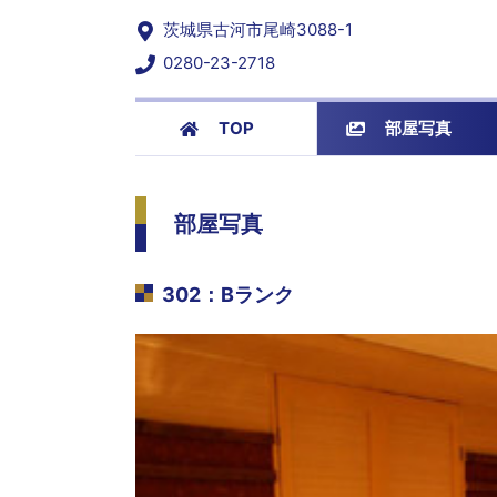
茨城県古河市尾崎3088-1
0280-23-2718
TOP
部屋写真
部屋写真
302
：
Bランク