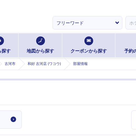
ら探す
地図から探す
クーポンから探す
予約
古河市
和好 古河店 (ワコウ)
部屋情報