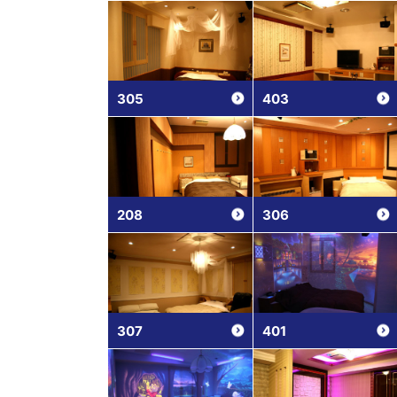
305
403
208
306
307
401