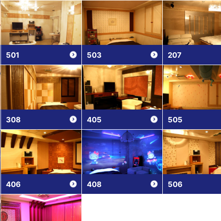
501
503
207
308
405
505
406
408
506