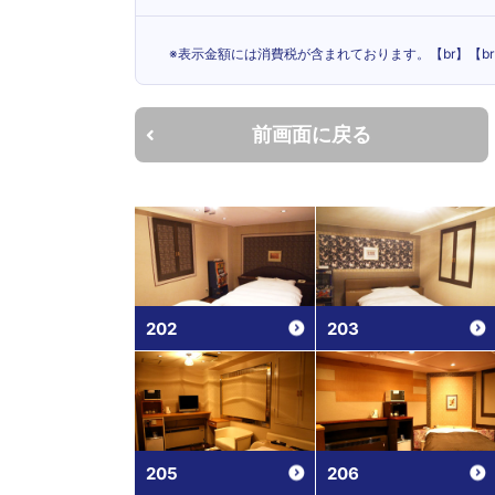
※表示金額には消費税が含まれております。【br】【
前画面に戻る
202
203
205
206