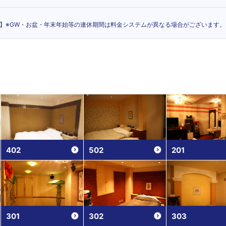
br】※GW・お盆・年末年始等の連休期間は料金システムが異なる場合がございます。
402
502
201
301
302
303