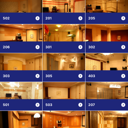
502
201
205
206
301
302
303
305
403
501
503
207