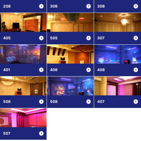
208
306
308
405
505
307
401
406
408
506
508
407
507