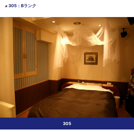
305
：
Bランク
305