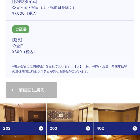
[お寝坊タイム]
◇日～金・祝日（土・祝前日を除く）
¥7,000（税込）
ご延長
[延長]
◇全日
¥300（税込）
※表示金額には消費税が含まれております。【br】【br】※GW・お盆・年末年始等
の連休期間は料金システムが異なる場合がございます。
前画面に戻る
202
203
402