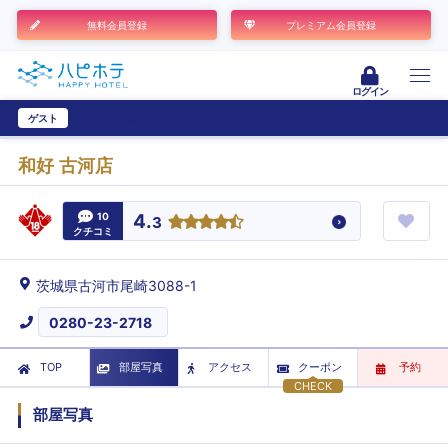
無料会員登録
プレミアム会員登録
ログイン
ゲスト
ユーザー登録
和好 古河店
10
4.
3
クチコミ
茨城県古河市尾崎3088-1
0280-23-2718
TOP
部屋写真
アクセス
クーポン
予約
CHECK
部屋写真