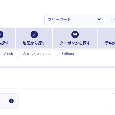
ら探す
地図から探す
クーポンから探す
予約
古河市
和好 古河店 (ワコウ)
部屋情報