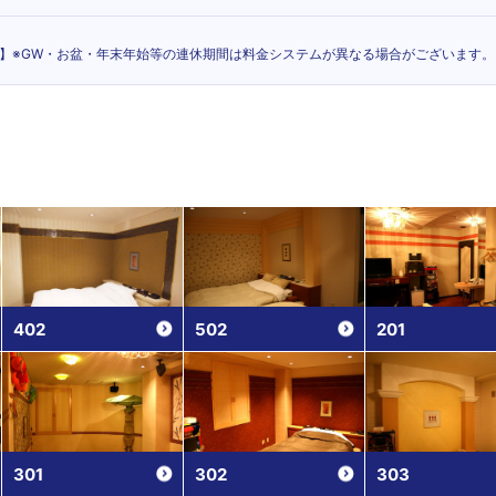
br】※GW・お盆・年末年始等の連休期間は料金システムが異なる場合がございます。
402
502
201
301
302
303