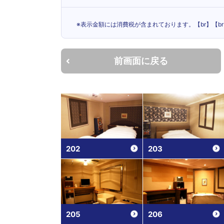
※表示金額には消費税が含まれております。【br】【
前画面に戻る
202
203
205
206