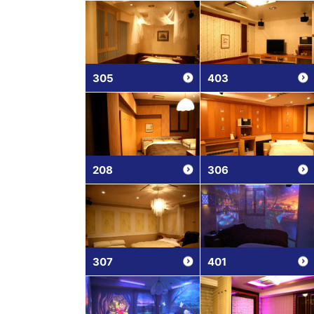
305
403
208
306
307
401