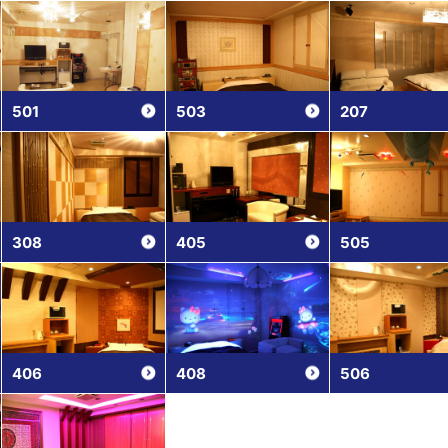
501
503
207
308
405
505
406
408
506