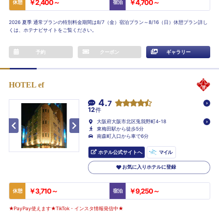
￥2,400～
￥4,700～
休憩
宿泊
2026 夏季 通常プランの特別料金期間は8/7（金）宿泊プラン～8/16（日）休憩プラン詳し
くは、ホテナビサイトをご覧ください。
予約
クーポン
ギャラリー
HOTEL ef
4.
7
12
件
大阪府大阪市北区兎我野町4-18
東梅田駅から徒歩5分
南森町入口から車で6分
ホテル公式サイトへ
マイル
お気に入りホテルに登録
￥3,710～
￥9,250～
休憩
宿泊
★PayPay使えます★TikTok・インスタ情報発信中★