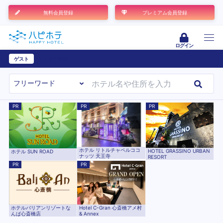
無料会員登録
プレミアム会員登録
ログイン
ゲスト
ユーザー登録
PR
PR
PR
ホテル リトルチャペルココ
HOTEL GRASSINO URBAN
ホテル SUN ROAD
ナッツ 天王寺
RESORT
PR
PR
ホテルバリアンリゾートな
Hotel C-Gran 心斎橋アメ村
んば心斎橋店
& Annex