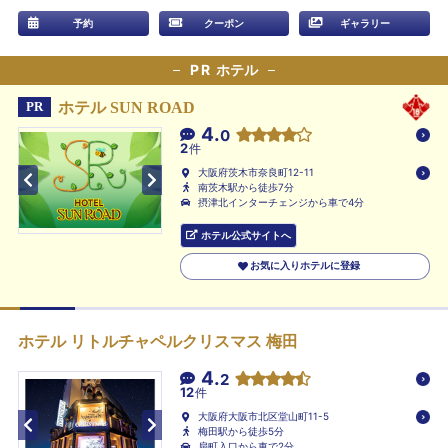
予約
クーポン
ギャラリー
PR
ホテル
ホテル SUN ROAD
PR
4.
0
2
件
大阪府茨木市奈良町12-11
南茨木駅から徒歩7分
摂津北インターチェンジから車で4分
ホテル公式サイトへ
お気に入りホテルに登録
ホテル リトルチャペルクリスマス 梅田
4.
2
12
件
大阪府大阪市北区堂山町11-5
梅田駅から徒歩5分
扇町入口から車で2分