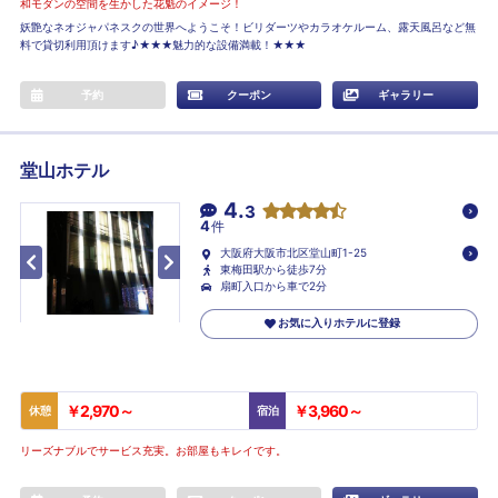
和モダンの空間を生かした花魁のイメージ！
妖艶なネオジャパネスクの世界へようこそ！ビリダーツやカラオケルーム、露天風呂など無
料で貸切利用頂けます♪★★★魅力的な設備満載！★★★
予約
クーポン
ギャラリー
堂山ホテル
4.
3
4
件
大阪府大阪市北区堂山町1-25
東梅田駅から徒歩7分
扇町入口から車で2分
お気に入りホテルに登録
￥2,970～
￥3,960～
休憩
宿泊
リーズナブルでサービス充実。お部屋もキレイです。