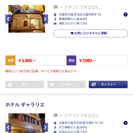
-
クチコミできません
大阪府大阪市北区太融寺町8-23
東梅田駅から徒歩4分
扇町入口から車で2分
お気に入りホテルに登録
￥3,480～
￥7,980～
休憩
宿泊
梅田という好立地で設備、サービス抜群の人気ホテル
予約
クーポン
ギャラリー
ホテル ギャラリエ
-
クチコミできません
大阪府大阪市北区西天満4-12-20
大江橋駅から徒歩6分
北浜出口から車で2分