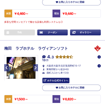
お気に入りホテルに登録
￥4,460～
￥9,440～
休憩
宿泊
多彩な空間コンセプトで魅せる設備も利用システムも◎
予約
クーポン
ギャラリー
梅田 ラブホテル ラヴィアンソフト
4.
3
13
件
大阪府大阪市北区兎我野町15-17
東梅田駅から徒歩4分
扇町入口から車で2分
ホテル公式サイトへ
お気に入りホテルに登録
￥1,500～
￥6,820～
休憩
宿泊