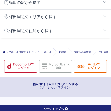
梅田の駅から探す
なにわ橋
梅田周辺のエリアから探す
西梅田
扇町
京橋エリア
梅田周辺の住所から探す
大江橋
桜ノ宮エリア
大阪
USJ・大阪ドーム周辺エリア
大阪市大阪市都島区
大阪天満宮
十三エリア
大阪市大阪市福島区
ラブホテル検索サイト ハッピー・ホテル
駅検索
大阪府の駅検索
梅田駅周辺
中崎町
生玉・谷町9丁目エリア
大阪市大阪市西区
中津
難波・道頓堀・心斎橋エリア
大阪市大阪市東淀川区
中之島
日本橋エリア
大阪市大阪市淀川区
天神橋筋六丁目
大阪市大阪市中央区
天満
他のサイトのIDでログインする
（ソーシャルログイン）
天満橋
渡辺橋
東梅田
ページトップへ
南森町