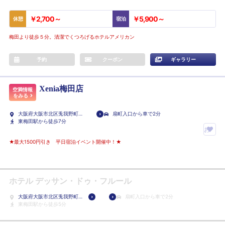
￥2,700～
￥5,900～
休憩
宿泊
梅田より徒歩５分。清潔でくつろげるホテルアメリカン
予約
クーポン
ギャラリー
Xenia梅田店
空満情報
をみる
大阪府大阪市北区兎我野町2-
扇町入口から車で2分
12
東梅田駅から徒歩7分
お
気
★最大1500円引き 平日宿泊イベント開催中！★
に
入
り
ホテル デッサン・ドゥ・フルール
ホ
大阪府大阪市北区兎我野町
扇町入口から車で2分
テ
5-4
東梅田駅から徒歩5分
ル
に