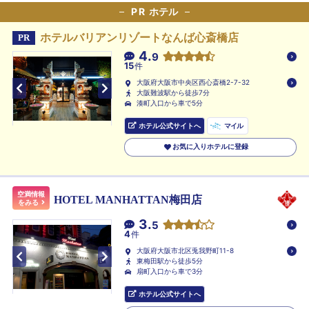
PR
ホテル
ホテルバリアンリゾートなんば心斎橋店
PR
4.
9
15
件
大阪府大阪市中央区西心斎橋2-7-32
大阪難波駅から徒歩7分
湊町入口から車で5分
ホテル公式サイトへ
マイル
お気に入りホテルに登録
空満情報
HOTEL MANHATTAN梅田店
をみる
3.
5
4
件
大阪府大阪市北区兎我野町11-8
東梅田駅から徒歩5分
扇町入口から車で3分
ホテル公式サイトへ