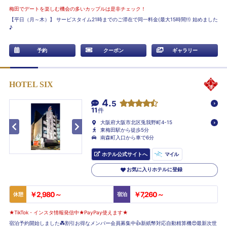
梅田でデートを楽しむ機会の多いカップルは是非チェック！
【平日（月～木）】 サービスタイム21時までのご滞在で同一料金(最大15時間!!) 始めました
♪
予約
クーポン
ギャラリー
HOTEL SIX
4.
5
11
件
大阪府大阪市北区兎我野町4-15
東梅田駅から徒歩5分
南森町入口から車で6分
ホテル公式サイトへ
マイル
お気に入りホテルに登録
￥2,980～
￥7,260～
休憩
宿泊
★TikTok・インスタ情報発信中★PayPay使えます★
宿泊予約開始しました💑割引お得なメンバー会員募集中👍新紙幣対応自動精算機😍最新次世