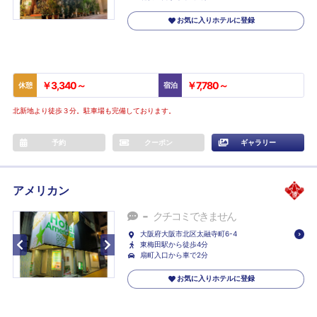
お気に入りホテルに登録
￥3,340～
￥7,780～
休憩
宿泊
北新地より徒歩３分。駐車場も完備しております。
予約
クーポン
ギャラリー
アメリカン
-
クチコミできません
大阪府大阪市北区太融寺町6-4
東梅田駅から徒歩4分
扇町入口から車で2分
お気に入りホテルに登録