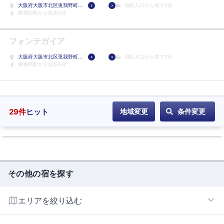
大阪府大阪市北区兎我野町
扇町入口から車で2分
8-12
東梅田駅から徒歩5分
フォンテガイア
大阪府大阪市北区兎我野町
扇町入口から車で2分
9-13
東梅田駅から徒歩5分
29
件
ヒット
地域変更
条件変更
その他の宿を探す
エリアを絞り込む
梅田・大阪駅エリア