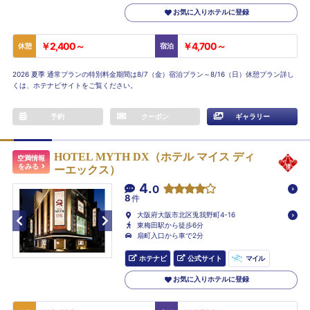
お気に入りホテルに登録
￥2,400～
￥4,700～
休憩
宿泊
2026 夏季 通常プランの特別料金期間は8/7（金）宿泊プラン～8/16（日）休憩プラン詳し
くは、ホテナビサイトをご覧ください。
予約
クーポン
ギャラリー
HOTEL MYTH DX（ホテル マイス ディ
空満情報
をみる
ーエックス）
4.
0
8
件
大阪府大阪市北区兎我野町4-16
東梅田駅から徒歩6分
扇町入口から車で2分
ホテナビ
公式サイト
マイル
お気に入りホテルに登録