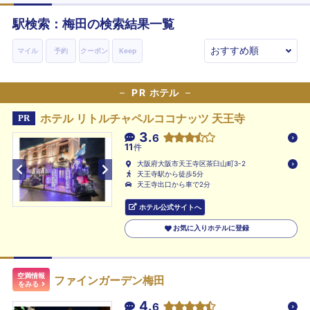
駅検索：
梅田
の検索結果一覧
マイル
予約
クーポン
Keep
PR
ホテル
ホテル リトルチャペルココナッツ 天王寺
PR
3.
6
11
件
大阪府大阪市天王寺区茶臼山町3-2
天王寺駅から徒歩5分
天王寺出口から車で2分
ホテル公式サイトへ
お気に入りホテルに登録
空満情報
ファインガーデン梅田
をみる
4.
6