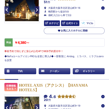
51
件
大阪府大阪市北区堂山町9-16
梅田駅から徒歩5分
扇町入口から車で2分
ホテナビ
公式サイト
マイル
お気に入りホテルに登録
￥4,380～
料金
事前予約で待たずに安心♪公式HPでWEB予約受付中！
◆ReFaカールアイロンPROを全室に導入♪◆一部客室に Airdog、ミラバス、ミラブルzero
を設置
予約
クーポン
ギャラリー
HOTEL AXIS（アクシス）【HAYAMA
空満情報
をみる
HOTELS】
4.
6
20
件
大阪府大阪市北区堂山町9-19