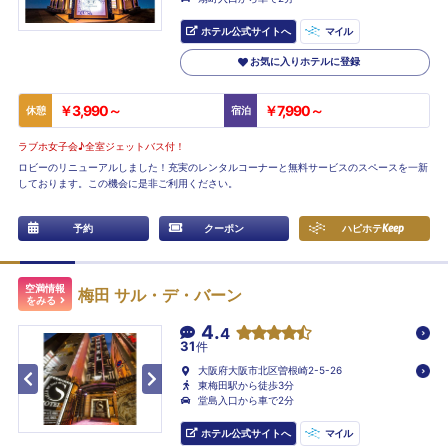
ホテル公式サイトへ
マイル
お気に入りホテルに登録
￥3,990～
￥7,990～
休憩
宿泊
ラブホ女子会♪全室ジェットバス付！
ロビーのリニューアルしました！充実のレンタルコーナーと無料サービスのスペースを一新
しております。この機会に是非ご利用ください。
予約
クーポン
ハピホテ
Keep
空満情報
梅田 サル・デ・バーン
をみる
4.
4
31
件
大阪府大阪市北区曽根崎2-5-26
東梅田駅から徒歩3分
堂島入口から車で2分
ホテル公式サイトへ
マイル