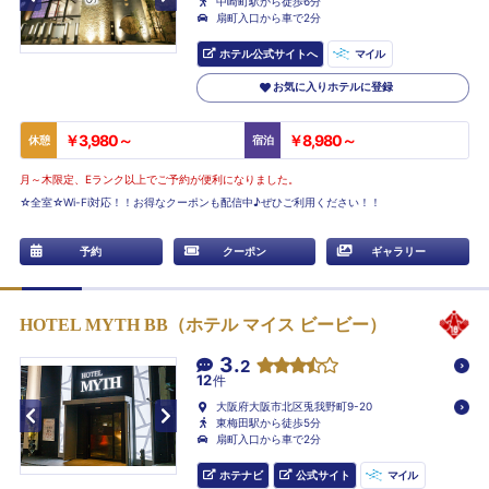
中崎町駅から徒歩6分
扇町入口から車で2分
ホテル公式サイトへ
マイル
お気に入りホテルに登録
￥3,980～
￥8,980～
休憩
宿泊
月～木限定、Eランク以上でご予約が便利になりました。
☆全室☆Wi-Fi対応！！お得なクーポンも配信中♪ぜひご利用ください！！
予約
クーポン
ギャラリー
HOTEL MYTH BB（ホテル マイス ビービー）
3.
2
12
件
大阪府大阪市北区兎我野町9-20
東梅田駅から徒歩5分
扇町入口から車で2分
ホテナビ
公式サイト
マイル