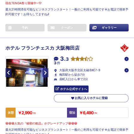
現在TENGA祭り開催中~♡
最大21時間滞在可能なビジネスプランスタート！一般のご利用も可能です☆お電話で簡単予
約可能です！お待ちしてますね♪
予約
クーポン
ギャラリー
ホテル フランチェスカ 大阪梅田店
3.
3
3
件
大阪府大阪市北区太融寺町7-9
梅田駅から徒歩7分
扇町入口から車で2分
ホテル公式サイトへ
お気に入りホテルに登録
￥2,990～
￥6,490～
休憩
宿泊
😁😁😁人気の『秘密の粗品』がグレードアップ😁😁😁
最大21時間滞在可能なビジネスプランスタート！一般のご利用も可能です☆お電話で簡単予