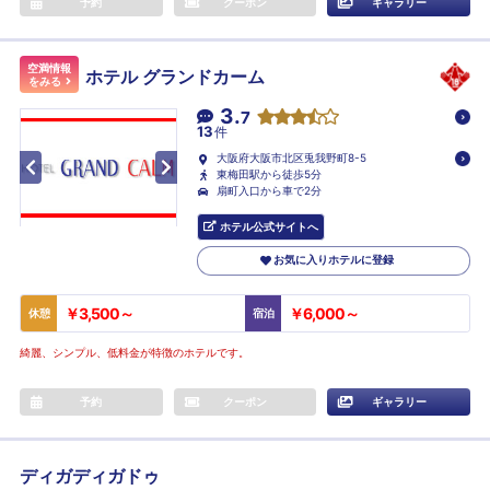
予約
クーポン
ギャラリー
空満情報
ホテル グランドカーム
をみる
3.
7
13
件
大阪府大阪市北区兎我野町8-5
東梅田駅から徒歩5分
扇町入口から車で2分
ホテル公式サイトへ
お気に入りホテルに登録
￥3,500～
￥6,000～
休憩
宿泊
綺麗、シンプル、低料金が特徴のホテルです。
予約
クーポン
ギャラリー
ディガディガドゥ