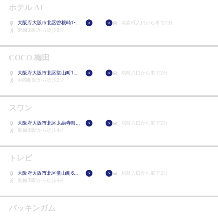
ホテル AI
登
録
大阪府大阪市北区曽根崎1-
南森町入口から車で2分
6-22
東梅田駅から徒歩6分
COCO 梅田
大阪府大阪市北区堂山町16-
扇町入口から車で2分
20
中崎町駅から徒歩6分
スワン
大阪府大阪市北区太融寺町
扇町入口から車で2分
7-6
東梅田駅から徒歩4分
トレビ
大阪府大阪市北区堂山町6-
扇町入口から車で2分
16
東梅田駅から徒歩6分
バッキンガム