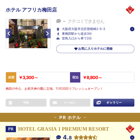
ホテル アフリカ梅田店
-
クチコミできません
大阪府大阪市北区曽根崎2-5-3
東梅田駅から徒歩3分
堂島入口から車で2分
お気に入りホテルに登録
￥3,300～
￥8,800～
休憩
宿泊
梅田の中心、お初天神の隣に立地。11月20日リフレッシュオープン！
予約
クーポン
ギャラリー
PR
ホテル
HOTEL GRASIA 1 PREMIUM RESORT
PR
4.
8