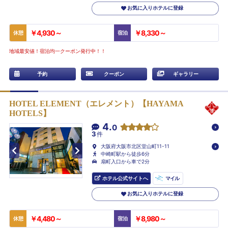
お気に入りホテルに登録
￥4,930～
￥8,330～
休憩
宿泊
地域最安値！宿泊均一クーポン発行中！！
予約
クーポン
ギャラリー
HOTEL ELEMENT（エレメント）【HAYAMA
HOTELS】
4.
0
3
件
大阪府大阪市北区堂山町11-11
中崎町駅から徒歩6分
扇町入口から車で2分
ホテル公式サイトへ
マイル
お気に入りホテルに登録
￥4,480～
￥8,980～
休憩
宿泊