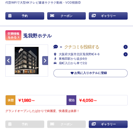
代型WiFiで大型4Kテレビ爆速サクサク動画・VOD視聴😍
予約
クーポン
ギャラリー
空満情報
兎我野ホテル
をみる
-
クチコミを投稿する
大阪府大阪市北区兎我野町4-6
東梅田駅から徒歩6分
扇町入口から車で2分
お気に入りホテルに登録
￥1,980～
￥4,050～
休憩
宿泊
グランドオープンしたばかりで綺麗度、快適度は抜群！
予約
クーポン
ギャラリー