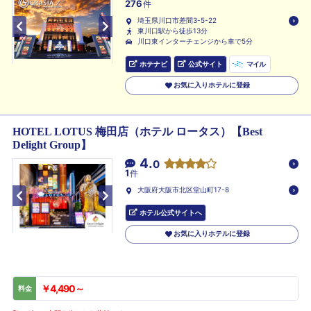
276
件
埼玉県川口市差間3-5-22
東川口駅から徒歩13分
川口東インターチェンジから車で5分
ホテナビ
公式サイト
マイル
お気に入りホテルに登録
HOTEL LOTUS 梅田店（ホテル ロータス）【Best
Delight Group】
4.
0
1
件
大阪府大阪市北区堂山町17-8
ホテル公式サイトへ
お気に入りホテルに登録
￥4,490～
料金