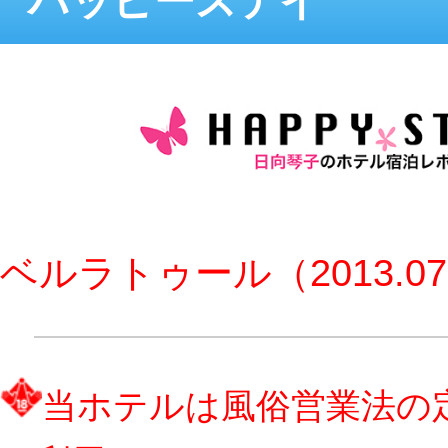
ベルラトゥール（2013.07）
当ホテルは風俗営業法の定めにより1
ご利用いただけません
今回は愛知県豊川市にあるホテル「ベ
行ってきました☆